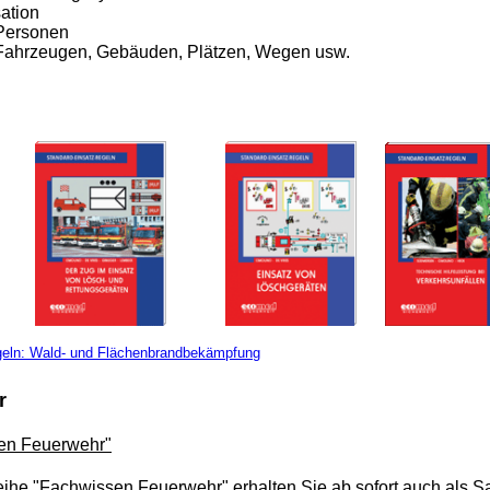
ation
Personen
ahrzeugen, Gebäuden, Plätzen, Wegen usw.
r
en Feuerwehr"
eihe "Fachwissen Feuerwehr" erhalten Sie ab sofort auch als 