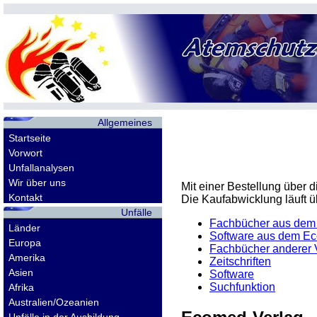
Allgemeines
Startseite
Vorwort
Unfallanalysen
Wir über uns
Mit einer Bestellung über
Kontakt
Die Kaufabwicklung läuft 
Unfälle
Fachbücher aus dem
Länder
Software aus dem E
Europa
Fachbücher anderer 
Amerika
Zeitschriften
Asien
Software
Suchfunktion
Afrika
Australien/Ozeanien