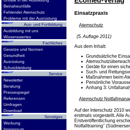
Ecomed-Verlag
Unfälle in der Ausbildung
Beinaheunfälle
Fehlender Atemschutz
Einsatzpraxis
Probleme mit der Ausrüstung
Aus- und Fortbildung
Atemschutz
Ausbildung mit uns
(5. Auflage 2011)
Wissenswertes
Fachliches
Aus dem Inhalt:
Gesetze und Normen
Gesundheit
Grundsätzliche Einsa
Atemschutzüberwac
Ausrüstung
Geräte für einen sic
Schutzkleidung
Such- und Rettungsv
Service
Maßnahmen beim Ate
Newsletter
Persönliche Vorausse
Beratung
Anhang 3: Unfallanal
Pressespiegel
Referenzen
Atemschutz Notfallman
Umfragen
Auf der Interschutz 2010 
Download
erstmals vorgestellt. Alle
Sonstiges
Erstveröffentlichung ersch
Werbung
Notfalltraining" (Südmersen
Impressum