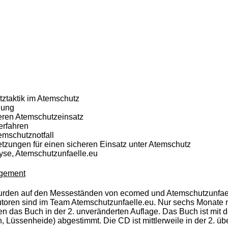
tztaktik im Atemschutz
hung
heren Atemschutzeinsatz
erfahren
mschutznotfall
tzungen für einen sicheren Einsatz unter Atemschutz
yse, Atemschutzunfaelle.eu
agement
wurden auf den Messeständen von ecomed und Atemschutzunfae
 Autoren sind im Team Atemschutzunfaelle.eu. Nur sechs Monate 
ien das Buch in der 2. unveränderten Auflage. Das Buch ist mit
, Lüssenheide) abgestimmt. Die CD ist mittlerweile in der 2. über