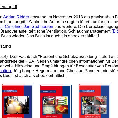
enangriff
on
Adrian Ridder
entstand im November 2013 ein praxisnahes 
Innenangriff. Zahlreiche Autoren sorgten für ein umfangreiche
ich Cimolino
,
Jan Südmersen
und weitere. Die Berücksichtigung
 Brandverläufe, taktische Ventilation, Schlauchmanagement (
Bj
Buch wieder. Das Buch ist auch als ebook erhältlich!
üstung
14). Das Fachbuch "Persönliche Schutzausrüstung" liefert eine
Bandbreite der PSA. Neben umfangreichen Informationen für Be
ertvolle Hinweise und Empfehlungen für Beschaffer von Persön
molino
, Jörg Lange-Hegermann und Christian Pannier unterstützt
s Buch ist auch als ebook erhältlich!