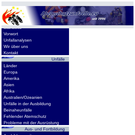
Allgemeines
Startseite
Vorwort
Unfallanalysen
Wir über uns
Kontakt
Unfälle
Länder
Europa
Amerika
Asien
Afrika
Australien/Ozeanien
Unfälle in der Ausbildung
Beinaheunfälle
Fehlender Atemschutz
Probleme mit der Ausrüstung
Aus- und Fortbildung