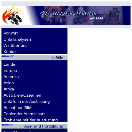
Allgemeines
Startseite
Vorwort
Unfallanalysen
Wir über uns
Kontakt
Unfälle
Länder
Europa
Amerika
Asien
Afrika
Australien/Ozeanien
Unfälle in der Ausbildung
Beinaheunfälle
Fehlender Atemschutz
Probleme mit der Ausrüstung
Aus- und Fortbildung