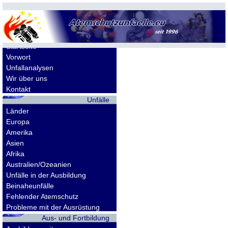
Allgemeines
Startseite
Vorwort
Unfallanalysen
Wir über uns
Kontakt
Unfälle
Länder
Europa
Amerika
Asien
Afrika
Australien/Ozeanien
Unfälle in der Ausbildung
Beinaheunfälle
Fehlender Atemschutz
Probleme mit der Ausrüstung
Aus- und Fortbildung