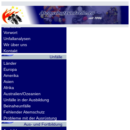
Allgemeines
Startseite
Vorwort
Unfallanalysen
Wir über uns
Kontakt
Unfälle
Länder
Europa
Amerika
Asien
Afrika
Australien/Ozeanien
Unfälle in der Ausbildung
Beinaheunfälle
Fehlender Atemschutz
Probleme mit der Ausrüstung
Aus- und Fortbildung