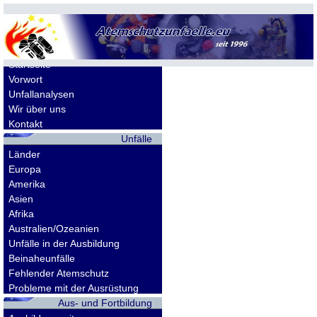
Allgemeines
Startseite
Vorwort
Unfallanalysen
Wir über uns
Kontakt
Unfälle
Länder
Europa
Amerika
Asien
Afrika
Australien/Ozeanien
Unfälle in der Ausbildung
Beinaheunfälle
Fehlender Atemschutz
Probleme mit der Ausrüstung
Aus- und Fortbildung