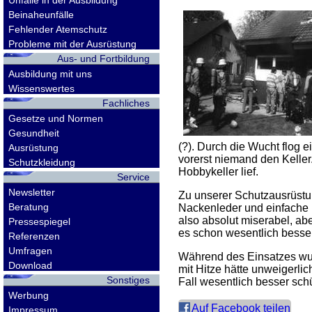
Unfälle in der Ausbildung
Beinaheunfälle
Fehlender Atemschutz
Probleme mit der Ausrüstung
Aus- und Fortbildung
Ausbildung mit uns
Wissenswertes
Fachliches
Gesetze und Normen
Gesundheit
(?). Durch die Wucht flog 
Ausrüstung
vorerst niemand den Keller
Schutzkleidung
Hobbykeller lief.
Service
Newsletter
Zu unserer Schutzausrüstun
Beratung
Nackenleder und einfache 
also absolut miserabel, ab
Pressespiegel
es schon wesentlich besse
Referenzen
Umfragen
Während des Einsatzes wur
Download
mit Hitze hätte unweigerli
Sonstiges
Fall wesentlich besser sch
Werbung
Auf Facebook teilen
Impressum