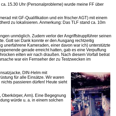
um ca. 15.30 Uhr (Personalprobleme) wurde meine FF über
erad mit GF-Qualifikation und ein frischer AGT) mit einem
ndherd zu lokalisieren. Anmerkung: Das TLF stand ca. 10m
ingen unmöglich. Zudem verlor der Angriffstruppführer seinen
e. Gott sei Dank konnte er den Ausgang rechtzeitig
lig unerfahrene Kameraden, einer davon war ich) unterstützte
reppenende gerade erreicht hatten, gab es eine Verpuffung
hrocken eilten wir nach draußen. Nach diesem Vorfall betrat
ndursache war ein Fernseher der zu Testzwecken im
Einsatzjacke, DIN-Helm mit
stung für alle Einsätze. Wir waren
 nichts passieren dürfen! Heute sieht
n, Oberkörper, Arm). Eine Begegnung
idung würde u. a. in einem solchen