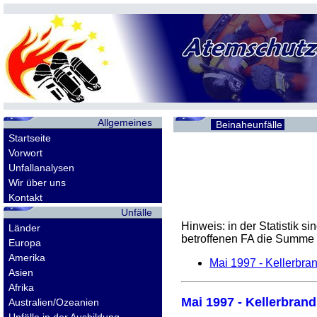
Allgemeines
Beinaheunfälle
Startseite
Vorwort
Unfallanalysen
Wir über uns
Kontakt
Unfälle
Hinweis: in der Statistik 
Länder
betroffenen
FA
die Summe d
Europa
Amerika
Mai 1997 - Kellerbra
Asien
Afrika
Mai 1997 - Kellerbran
Australien/Ozeanien