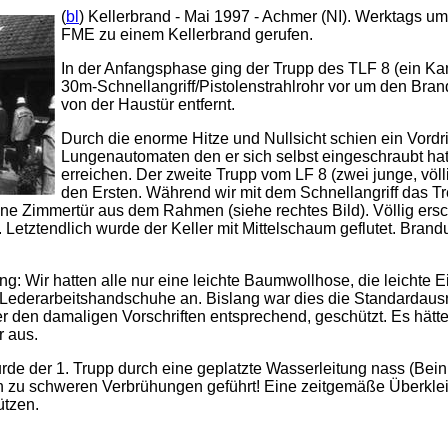
(
bl
) Kellerbrand - Mai 1997 - Achmer (NI). Werktags 
FME zu einem Kellerbrand gerufen.
In der Anfangsphase ging der Trupp des TLF 8 (ein Kam
30m-Schnellangriff/Pistolenstrahlrohr vor um den Bra
von der Haustür entfernt.
Durch die enorme Hitze und Nullsicht schien ein Vordr
Lungenautomaten den er sich selbst eingeschraubt hatt
erreichen. Der zweite Trupp vom LF 8 (zwei junge, völ
den Ersten. Während wir mit dem Schnellangriff das T
eine Zimmertür aus dem Rahmen (siehe rechtes Bild). Völlig ersc
. Letztendlich wurde der Keller mit Mittelschaum geflutet. Bra
g: Wir hatten alle nur eine leichte Baumwollhose, die leichte 
Lederarbeitshandschuhe an. Bislang war dies die Standardausrü
er den damaligen Vorschriften entsprechend, geschützt. Es hätte
r aus.
de der 1. Trupp durch eine geplatzte Wasserleitung nass (Bei
ch zu schweren Verbrühungen geführt! Eine zeitgemäße Überkle
ützen.