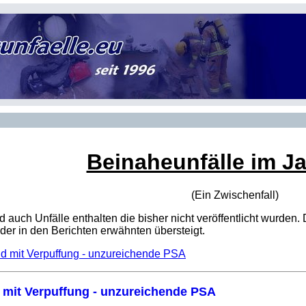
Beinaheunfälle im J
(Ein Zwischenfall)
sind auch Unfälle enthalten die bisher nicht veröffentlicht wur
er in den Berichten erwähnten übersteigt.
nd mit Verpuffung - unzureichende PSA
d mit Verpuffung - unzureichende PSA