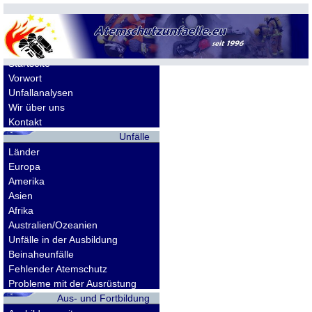
Allgemeines
Startseite
Vorwort
Unfallanalysen
Wir über uns
Kontakt
Unfälle
Länder
Europa
Amerika
Asien
Afrika
Australien/Ozeanien
Unfälle in der Ausbildung
Beinaheunfälle
Fehlender Atemschutz
Probleme mit der Ausrüstung
Aus- und Fortbildung