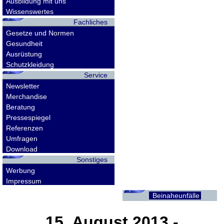
Ausbildung mit uns
Wissenswertes
Fachliches
Gesetze und Normen
Gesundheit
Ausrüstung
Schutzkleidung
Service
Newsletter
Merchandise
Beratung
Pressespiegel
Referenzen
Umfragen
Download
Sonstiges
Werbung
Impressum
Beinaheunfälle
15. August 2013
-