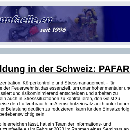
ildung in der Schweiz: PAFARI
zentration, Körperkontrolle und Stressmanagement – für
e der Feuerwehr ist das essenziell, um unter hoher mentaler un
ussiert und risikominimierend entscheiden und arbeiten zu
 auch in Stresssituationen zu kontrollieren, den Geist zu
weise den Luftverbrauch im Atemschutzeinsatz auch unter hoher
er Belastung deutlich zu reduzieren, kann für den Einsatzerfolg
überlebenswichtig sein.
lle erreichen lässt, hat ein Team der Informations- und
hutzunfaelle.eu im Februar 2023 im Rahmen eines Seminars an