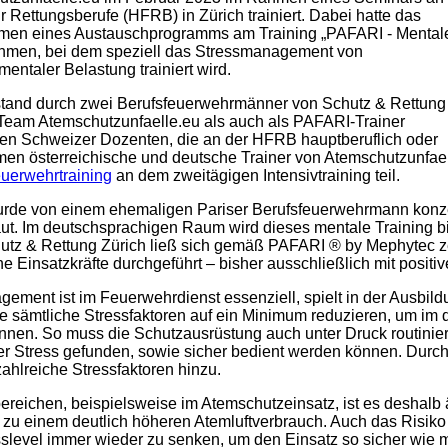
 Rettungsberufe (HFRB) in Zürich trainiert. Dabei hatte das
men eines Austauschprogramms am Training „PAFARI - Mental
nehmen, bei dem speziell das Stressmanagement von
mentaler Belastung trainiert wird.
stand durch zwei Berufsfeuerwehrmänner von Schutz & Rettung
 Team Atemschutzunfaelle.eu als auch als PAFARI-Trainer
en Schweizer Dozenten, die an der HFRB hauptberuflich oder
ahmen österreichische und deutsche Trainer von Atemschutzunfael
erwehrtraining
an dem zweitägigen Intensivtraining teil.
de von einem ehemaligen Pariser Berufsfeuerwehrmann konzept
ut. Im deutschsprachigen Raum wird dieses mentale Training b
hutz & Rettung Zürich ließ sich gemäß PAFARI ® by Mephytec ze
rne Einsatzkräfte durchgeführt – bisher ausschließlich mit pos
gement ist im Feuerwehrdienst essenziell, spielt in der Ausbild
 sämtliche Stressfaktoren auf ein Minimum reduzieren, um im d
önnen. So muss die Schutzausrüstung auch unter Druck routiniert
 Stress gefunden, sowie sicher bedient werden können. Durch 
hlreiche Stressfaktoren hinzu.
reichen, beispielsweise im Atemschutzeinsatz, ist es deshalb ä
 zu einem deutlich höheren Atemluftverbrauch. Auch das Risiko F
slevel immer wieder zu senken, um den Einsatz so sicher wie m