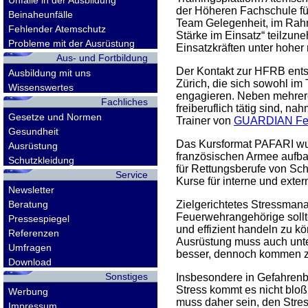
Unfälle in der Ausbildung
der Höheren Fachschule für
Beinaheunfälle
Team Gelegenheit, im Rah
Fehlender Atemschutz
Stärke im Einsatz“ teilzu
Probleme mit der Ausrüstung
Einsatzkräften unter hoher 
Aus- und Fortbildung
Der Kontakt zur HFRB ent
Ausbildung mit uns
Zürich, die sich sowohl im
Wissenswertes
engagieren. Neben mehrer
Fachliches
freiberuflich tätig sind, n
Gesetze und Normen
Trainer von
GUARDIAN Feu
Gesundheit
Das Kursformat PAFARI wur
Ausrüstung
französischen Armee aufba
Schutzkleidung
für Rettungsberufe von Sc
Service
Kurse für interne und exte
Newsletter
Beratung
Zielgerichtetes Stressmana
Feuerwehrangehörige sollte
Pressespiegel
und effizient handeln zu k
Referenzen
Ausrüstung muss auch unter
Umfragen
besser, dennoch kommen za
Download
Sonstiges
Insbesondere in Gefahrenbe
Stress kommt es nicht bloß
Werbung
muss daher sein, den Stres
Impressum