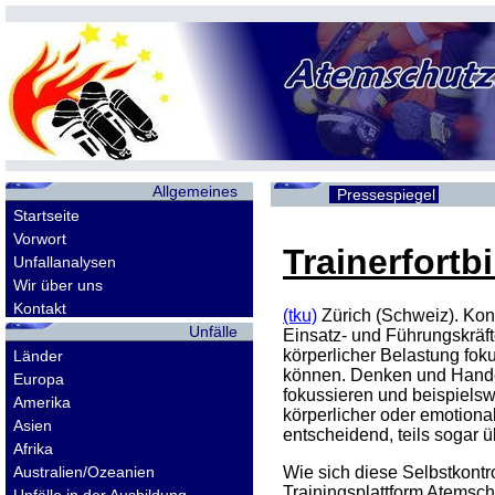
Allgemeines
Pressespiegel
Startseite
Vorwort
Trainerfortb
Unfallanalysen
Wir über uns
Kontakt
(tku)
Zürich (Schweiz). Kon
Unfälle
Einsatz- und Führungskräft
körperlicher Belastung fok
Länder
können. Denken und Handeln
Europa
fokussieren und beispiels
Amerika
körperlicher oder emotional
Asien
entscheidend, teils sogar 
Afrika
Australien/Ozeanien
Wie sich diese Selbstkontro
Trainingsplattform Atemsc