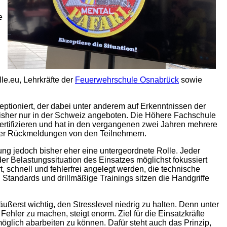
e
le.eu, Lehrkräfte der
Feuerwehrschule Osnabrück
sowie
ioniert, der dabei unter anderem auf Erkenntnissen der
isher nur in der Schweiz angeboten. Die Höhere Fachschule
rtifizieren und hat in den vergangenen zwei Jahren mehrere
itiver Rückmeldungen von den Teilnehmern.
ung jedoch bisher eher eine untergeordnete Rolle. Jeder
er Belastungssituation des Einsatzes möglichst fokussiert
, schnell und fehlerfrei angelegt werden, die technische
Standards und drillmäßige Trainings sitzen die Handgriffe
ußerst wichtig, den Stresslevel niedrig zu halten. Denn unter
ehler zu machen, steigt enorm. Ziel für die Einsatzkräfte
öglich abarbeiten zu können. Dafür steht auch das Prinzip,