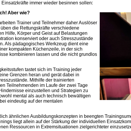
 Einsatzkräfte immer wieder besinnen sollen:
ich! Aber wie?
arbeiten Trainer und Teilnehmer daher Auslöser
 üben die Rettungskräfte verschiedene
en Hilfe, Körper und Geist auf Belastungen
tration konserviert oder auch Stresszustände
n. Als pädagogisches Werkzeug dient eine
iner kompakten Küchenzeile, in der sich
nisse kombinieren lassen und die nicht grundlos
eitsstufen tastet sich im Training jeder
seine Grenzen heran und gerät dabei in
esszustände. Mithilfe der trainierten
den Teilnehmenden im Laufe der zwei Tage
 Hindernisse einzustellen und Strategien zu
sowohl mental als auch technisch bewältigen
bei eindeutig auf der mentalen
tlich ähnlichen Ausbildungskonzepten in beengten Trainingsumg
nings liegt allein auf der Stärkung der individuellen Einsatzk
genen Ressourcen in Extremsituationen zielgerichteter einzusetz