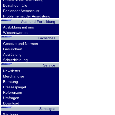
Unfälle in der Ausbildung
Beinaheunfälle
Fehlender Atemschutz
Probleme mit der Ausrüstung
Aus- und Fortbildung
Ausbildung mit uns
Wissenswertes
Fachliches
Gesetze und Normen
Gesundheit
Ausrüstung
Schutzkleidung
Service
Newsletter
Merchandise
Beratung
Pressespiegel
Referenzen
Umfragen
Download
Sonstiges
Werbung