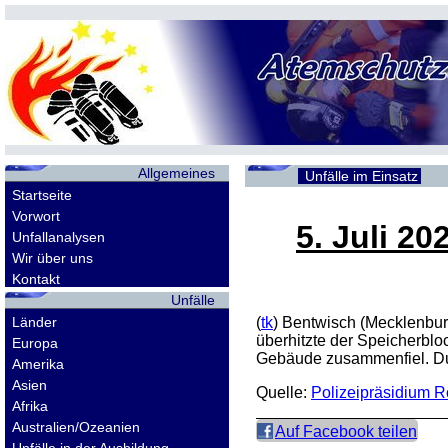
Allgemeines
Unfälle im Einsatz
Startseite
Vorwort
5. Juli 20
Unfallanalysen
Wir über uns
Kontakt
Unfälle
Länder
(
tk
) Bentwisch (Mecklenbur
überhitzte der Speicherbl
Europa
Gebäude zusammenfiel. Durc
Amerika
Asien
Quelle:
Polizeipräsidium R
Afrika
Australien/Ozeanien
Auf Facebook teilen