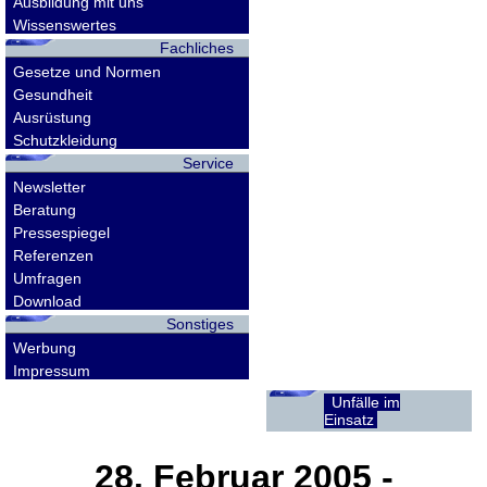
Ausbildung mit uns
Wissenswertes
Fachliches
Gesetze und Normen
Gesundheit
Ausrüstung
Schutzkleidung
Service
Newsletter
Beratung
Pressespiegel
Referenzen
Umfragen
Download
Sonstiges
Werbung
Impressum
Unfälle im
Einsatz
28. Februar 2005
-