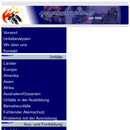
Allgemeines
Startseite
Vorwort
Unfallanalysen
Wir über uns
Kontakt
Unfälle
Länder
Europa
Amerika
Asien
Afrika
Australien/Ozeanien
Unfälle in der Ausbildung
Beinaheunfälle
Fehlender Atemschutz
Probleme mit der Ausrüstung
Aus- und Fortbildung