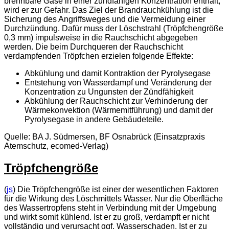
brennbare Gase in einer zündfähigen Konzentration enthält,
wird er zur Gefahr. Das Ziel der Brandrauchkühlung ist die
Sicherung des Angriffsweges und die Vermeidung einer
Durchzündung. Dafür muss der Löschstrahl (Tröpfchengröße
0,3 mm) impulsweise in die Rauchschicht abgegeben
werden. Die beim Durchqueren der Rauchschicht
verdampfenden Tröpfchen erzielen folgende Effekte:
Abkühlung und damit Kontraktion der Pyrolysegase
Entstehung von Wasserdampf und Veränderung der
Konzentration zu Ungunsten der Zündfähigkeit
Abkühlung der Rauchschicht zur Verhinderung der
Wärmekonvektion (Wärmemitführung) und damit der
Pyrolysegase in andere Gebäudeteile.
Quelle: BA J. Südmersen, BF Osnabrück (Einsatzpraxis
Atemschutz, ecomed-Verlag)
Tröpfchengröße
(
js
) Die Tröpfchengröße ist einer der wesentlichen Faktoren
für die Wirkung des Löschmittels Wasser. Nur die Oberfläche
des Wassertropfens steht in Verbindung mit der Umgebung
und wirkt somit kühlend. Ist er zu groß, verdampft er nicht
vollständig und verursacht ggf. Wasserschaden. Ist er zu