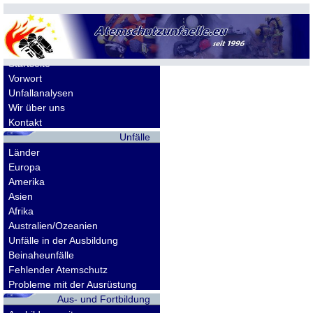
Allgemeines
Startseite
Vorwort
Unfallanalysen
Wir über uns
Kontakt
Unfälle
Länder
Europa
Amerika
Asien
Afrika
Australien/Ozeanien
Unfälle in der Ausbildung
Beinaheunfälle
Fehlender Atemschutz
Probleme mit der Ausrüstung
Aus- und Fortbildung