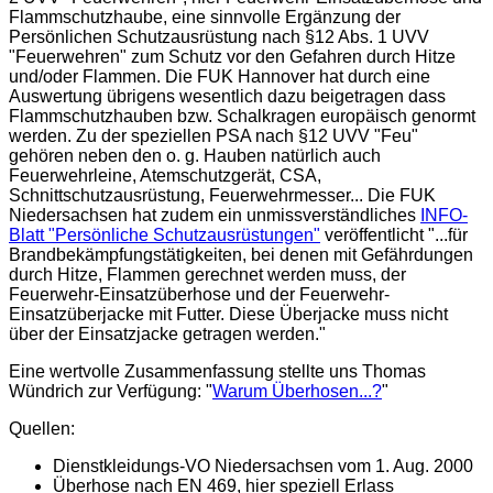
Flammschutzhaube, eine sinnvolle Ergänzung der
Persönlichen Schutzausrüstung nach §12 Abs. 1 UVV
"Feuerwehren" zum Schutz vor den Gefahren durch Hitze
und/oder Flammen. Die FUK Hannover hat durch eine
Auswertung übrigens wesentlich dazu beigetragen dass
Flammschutzhauben bzw. Schalkragen europäisch genormt
werden. Zu der speziellen PSA nach §12 UVV "Feu"
gehören neben den o. g. Hauben natürlich auch
Feuerwehrleine, Atemschutzgerät, CSA,
Schnittschutzausrüstung, Feuerwehrmesser... Die FUK
Niedersachsen hat zudem ein unmissverständliches
INFO-
Blatt "Persönliche Schutzausrüstungen"
veröffentlicht "...für
Brandbekämpfungstätigkeiten, bei denen mit Gefährdungen
durch Hitze, Flammen gerechnet werden muss, der
Feuerwehr-Einsatzüberhose und der Feuerwehr-
Einsatzüberjacke mit Futter. Diese Überjacke muss nicht
über der Einsatzjacke getragen werden."
Eine wertvolle Zusammenfassung stellte uns Thomas
Wündrich zur Verfügung: "
Warum Überhosen...?
"
Quellen:
Dienstkleidungs-VO Niedersachsen vom 1. Aug. 2000
Überhose nach EN 469, hier speziell Erlass