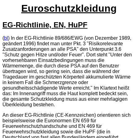
Euroschutzkleidung
EG-Richtlinie, EN, HuPF
(
bl
) In der EG-Richtlinie 89/686/EWG (von Dezember 1989,
geändert 1996) findet man unter Pkt. 3 "Risikorelevante
Zusatzanforderungen an alle PSA" den Unterpunkt 3.6
"Schutz gegen Hitze und/oder Feuer". Dort steht "Unter den
vorhersehbaren Einsatzbedingungen muss die
Wärmemenge, die durch diese PSA auf den Benutzer
übertragen wird, so gering sein, dass die während der
Tragedauer im geschützten Körperteil akkumulierte Wärme
in keinem Fall die Schmerzgrenze oder
gesundheitsschädigende Werte erreicht." Im Klartext heißt
das: Im Innenangriff muss die Haut komplett bedeckt sein,
die gesamte Schutzkleidung muss aus einer mehrlagigen
Überkleidung bestehen.
An dieser EG-Richtlinie (CE-Kennzeichen) orientieren sich
beispielsweise die Euronormen EN 659 für
Feuerwehrschutzhandschuhe und EN 469 für
Feuerwehrschutzkleidung sowie die HuPF (die in
Deutschland von fast allen Bundesländern eingeführt