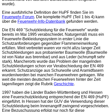
wurde).
Eine ausführliche Definition der HuPF finden Sie im
Feuerwehr-Forum
. Die komplette HuPF (Teil 1 bis 4) kann
über die
Feuerwehr-Info-Datenbank
gefunden werden.
Die EN 469 "Schutzkleidung für die Feuerwehr" wurde
bereits im Mai 1995 verabschiedet. Naturgemäß muss ein
Feuerwehr-Bekleidungssystem in erster Linie die
Schutzanforderungen gegenüber Flammeneinwirkung
erfüllen. Weit verbreitet waren vor nicht allzu langer Zeit
Schutzkleidungen aus probanierter Baumwolle (Baumwolle
ist von Natur aus brennbar) und aus Leder (schrumpft sehr
stark). Mancherorts wurde das Problem der mangelnden
Schutzkleidungen schon vor Verabschiedung der EN 469
erkannt. Schutzanzüge aus Schurwolle und Aramidfasern
wurden/werden bei manchen Feuerwehren getragen. Wie
weit die meisten deutschen Feuerwehren hinter der Zeit
lagen/liegen zeigt die Rubrik
Geschichte
.
1997 haben die Länder Baden-Württemberg und Hessen
eine Feuerschutzkleidung entsprechend der EN 469 (HuPF)
eingeführt. In Hessen hat der GUV die Verwendung dieser
Schutzkleidung beim Innenangriff zwingend vorgeschrieben.
Eine Bezuschussung erfolgt nur noch für diese