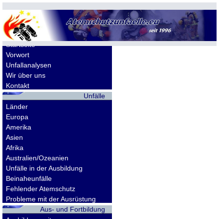
Allgemeines
Startseite
Vorwort
Unfallanalysen
Wir über uns
Kontakt
Unfälle
Länder
Europa
Amerika
Asien
Afrika
Australien/Ozeanien
Unfälle in der Ausbildung
Beinaheunfälle
Fehlender Atemschutz
Probleme mit der Ausrüstung
Aus- und Fortbildung