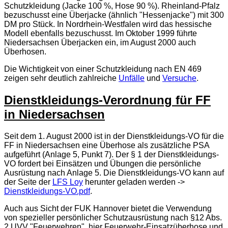
Schutzkleidung (Jacke 100 %, Hose 90 %). Rheinland-Pfalz
bezuschusst eine Überjacke (ähnlich "Hessenjacke") mit 300
DM pro Stück. In Nordrhein-Westfalen wird das hessische
Modell ebenfalls bezuschusst. Im Oktober 1999 führte
Niedersachsen Überjacken ein, im August 2000 auch
Überhosen.
Die Wichtigkeit von einer Schutzkleidung nach EN 469
zeigen sehr deutlich zahlreiche
Unfälle
und
Versuche
.
Dienstkleidungs-Verordnung für FF
in Niedersachsen
Seit dem 1. August 2000 ist in der Dienstkleidungs-VO für die
FF in Niedersachsen eine Überhose als zusätzliche PSA
aufgeführt (Anlage 5, Punkt 7). Der § 1 der Dienstkleidungs-
VO fordert bei Einsätzen und Übungen die persönliche
Ausrüstung nach Anlage 5. Die Dienstkleidungs-VO kann auf
der Seite der
LFS Loy
herunter geladen werden ->
Dienstkleidungs-VO.pdf
.
Auch aus Sicht der FUK Hannover bietet die Verwendung
von spezieller persönlicher Schutzausrüstung nach §12 Abs.
2 UVV "Feuerwehren", hier Feuerwehr-Einsatzüberhose und