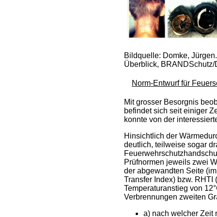
Bildquelle: Domke, Jürgen.
Überblick, BRANDSchutz/D
Norm-Entwurf für Feuersc
Mit grosser Besorgnis beo
befindet sich seit einiger
konnte von der interessier
Hinsichtlich der Wärmedur
deutlich, teilweise sogar
Feuerwehrschutzhandschuhe
Prüfnormen jeweils zwei W
der abgewandten Seite (im
Transfer Index) bzw. RHTI 
Temperaturanstieg von 12°
Verbrennungen zweiten Gra
a) nach welcher Zeit