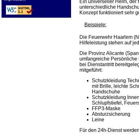
Ein universeller Helm, der
unterschiedliche Handschuh
Konzept funktioniert sehr 
Beispiele:
Die Feuerwehr Haarlem (Ni
Hilfeleistung stehen auf j
Die Provinz Alicante (Span
umfangreiche Persönliche 
bei Dienstantritt bereitgel
mitgeführt:
Schutzkleidung Techn
mit Brille, leichte 
Handschuhe
Schutzkleidung Inne
Schlupfstiefel, Feu
FFP3-Maske
Absturzsicherung
Leine
Für den 24h-Dienst werde