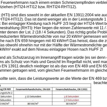
em Feuerwehrmann nach einem ersten Schmerzempfinden verbleib
tziehen (HTI24-HTI12 bzw. RHTI24-RHTI12).
 (HTI) sind dies sowohl in der aktuellen EN 13911:2004 wie a
TI24-HTI12). Das ist damit weniger als in der Leistungsstufe 1 
 Bei einlagiger Kleidung nach HuPF 2/3 liegt der HTI24-Wert be
trahlung (RHTI): Hier liegen die reinen Zahlenwerte mit 11 / 
ter denen der Lst. 2 (18 / 4 Sekunden). Das richtig große Probl
er reduzierten Wärmestromdichte von nur 20 kW/m² gemessen w
 nach EN 659 hingegen mit 40 kW/m²! Das heisst, dass die z
as obwohl ohnehin nur mit der Hälfte der Wärmestromdichte gep
0 kW/m² exakt auf dem Niveau einlagiger Hosen nach HuPF 2!
and als Schutzanzug im Innenangriff tragen würde (es sei denn
uns als Schutz von Hals und Gesicht! Im Regelfall nicht, weil m
EN 13911 deutlich niedriger ist als das von EN 469 und EN 659,
ammen getragen wird, vom gleichen Feuerwehrmann im gleichen 
ollte sein, dass die Leistungswerte an die Werte der EN 469 
beachten