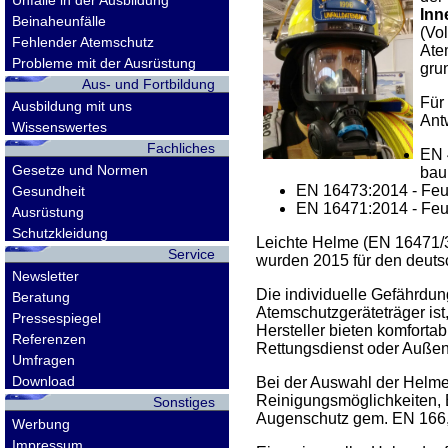
Unfälle in der Ausbildung
Inn
Beinaheunfälle
(Vo
Fehlender Atemschutz
Ate
Probleme mit der Ausrüstung
gru
Aus- und Fortbildung
Für
Ausbildung mit uns
Ant
Wissenswertes
Fachliches
EN 
Gesetze und Normen
bau
EN 16473:2014 - Feu
Gesundheit
EN 16471:2014 - Feu
Ausrüstung
Schutzkleidung
Leichte Helme (EN 16471/3)
Service
wurden 2015 für den deuts
Newsletter
Die individuelle Gefährdu
Beratung
Atemschutzgeräteträger is
Pressespiegel
Hersteller bieten komfort
Referenzen
Rettungsdienst oder Außena
Umfragen
Download
Bei der Auswahl der Helme
Reinigungsmöglichkeiten, B
Sonstiges
Augenschutz gem. EN 166, d
Werbung
Impressum