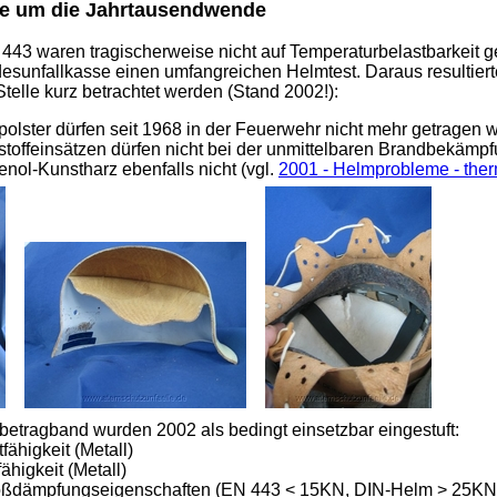
hre um die Jahrtausendwende
43 waren tragischerweise nicht auf Temperaturbelastbarkeit ge
undesunfallkasse einen umfangreichen Helmtest. Daraus resulti
telle kurz betrachtet werden (Stand 2002!):
olster dürfen seit 1968 in der Feuerwehr nicht mehr getragen 
toffeinsätzen dürfen nicht bei der unmittelbaren Brandbekäm
nol-Kunstharz ebenfalls nicht (vgl.
2001 - Helmprobleme - ther
tragband wurden 2002 als bedingt einsetzbar eingestuft:
ähigkeit (Metall)
fähigkeit (Metall)
oßdämpfungseigenschaften (EN 443 < 15KN, DIN-Helm > 25KN