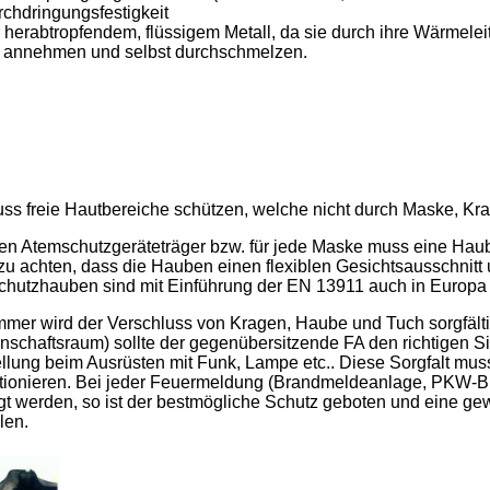
chdringungsfestigkeit
 herabtropfendem, flüssigem Metall, da sie durch ihre Wärmeleit
 annehmen und selbst durchschmelzen.
s freie Hautbereiche schützen, welche nicht durch Maske, Kr
den Atemschutzgeräteträger bzw. für jede Maske muss eine Haub
zu achten, dass die Hauben einen flexiblen Gesichtsausschnitt u
chutzhauben sind mit Einführung der EN 13911 auch in Europa
mmer wird der Verschluss von Kragen, Haube und Tuch sorgfälti
schaftsraum) sollte der gegenübersitzende FA den richtigen Si
ellung beim Ausrüsten mit Funk, Lampe etc.. Diese Sorgfalt mus
tionieren. Bei jeder Feuermeldung (Brandmeldeanlage, PKW-Bra
gt werden, so ist der bestmögliche Schutz geboten und eine g
len.