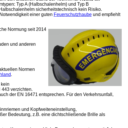
lmtypen: Typ A (Halbschalenhelm) und Typ B
 Halbschalenhelm sicherheitstechnisch kein Risiko.
Notwendigkeit einer guten
Feuerschutzhaube
und empfiehlt
sche Normung seit 2014
uden und anderen
 aktuellen Normen
hland
.
 kein
 443 verzichten.
auch der EN 16471 entsprechen. Für den Verkehrsunfall,
Kinnriemen und Kopfweiteneinstellung,
er Bedeutung, z.B. eine dichtschließende Brille als