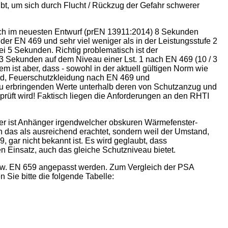
t, um sich durch Flucht / Rückzug der Gefahr schwerer
uch im neuesten Entwurf (prEN 13911:2014) 8 Sekunden
der EN 469 und sehr viel weniger als in der Leistungsstufe 2
i 5 Sekunden. Richtig problematisch ist der
3 Sekunden auf dem Niveau einer Lst. 1 nach EN 469 (10 / 3
em ist aber, dass - sowohl in der aktuell gültigen Norm wie
ird, Feuerschutzkleidung nach EN 469 und
u erbringenden Werte unterhalb deren von Schutzanzug und
rüft wird! Faktisch liegen die Anforderungen an den RHTI
 er ist Anhänger irgendwelcher obskuren Wärmefenster-
an das als ausreichend erachtet, sondern weil der Umstand,
 gar nicht bekannt ist. Es wird geglaubt, dass
Einsatz, auch das gleiche Schutzniveau bietet.
bzw. EN 659 angepasst werden. Zum Vergleich der PSA
 Sie bitte die folgende Tabelle: