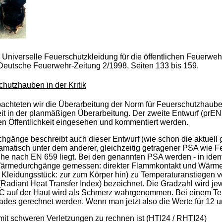
 Universelle Feuerschutzkleidung für die öffentlichen Feuerw
eutsche Feuerwehr-Zeitung 2/1998, Seiten 133 bis 159.
hutzhauben in der Kritik
bachteten wir die Überarbeitung der Norm für Feuerschutzhaub
 Zeit in der planmäßigen Überarbeitung. Der zweite Entwurf (pr
ten Öffentlichkeit eingesehen und kommentiert werden.
chgänge beschreibt auch dieser Entwurf (wie schon die aktuell
 dramatisch unter dem anderer, gleichzeitig getragener PSA wi
 nach EN 659 liegt. Bei den genannten PSA werden - in identi
ärmedurchgänge gemessen: direkter Flammkontakt und Wärmestra
 Kleidungsstück: zur zum Körper hin) zu Temperaturanstiegen 
(Radiant Heat Transfer Index) bezeichnet. Die Gradzahl wird j
C auf der Haut wird als Schmerz wahrgenommen. Bei einem Tem
des gerechnet werden. Wenn man jetzt also die Werte für 12 un
 mit schweren Verletzungen zu rechnen ist (HTI24 / RHTI24)