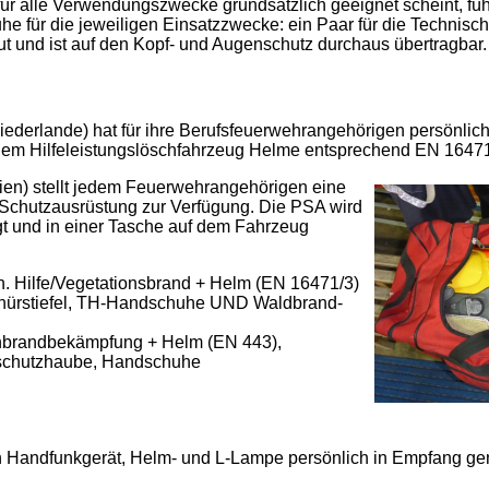
 für alle Verwendungszwecke grundsätzlich geeignet scheint, f
e für die jeweiligen Einsatzzwecke: ein Paar für die Technisc
gut und ist auf den Kopf- und Augenschutz durchaus übertragbar.
ederlande) hat für ihre Berufsfeuerwehrangehörigen persönli
edem Hilfeleistungslöschfahrzeug Helme entsprechend EN 16471/
ien) stellt jedem Feuerwehrangehörigen eine
Schutzausrüstung zur Verfügung. Die PSA wird
egt und in einer Tasche auf dem Fahrzeug
. Hilfe/Vegetationsbrand + Helm (EN 16471/3)
Schnürstiefel, TH-Handschuhe UND Waldbrand-
nbrandbekämpfung + Helm (EN 443),
erschutzhaube, Handschuhe
n Handfunkgerät, Helm- und L-Lampe persönlich in Empfang 