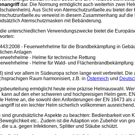
enangriff
dar. Die Normung ermöglicht auch weiterhin zwei He
llschalenhelm). Aus Sicht von Atemschutzunfaelle.eu bietet der
mschutzunfaelle.eu verweist in diesem Zusammenhang auf die 
ndsätzlich Atemschutzmasken mit Bebänderung.
 die unterschiedlichen Verwendungszwecke bietet die Europäi
worten:
443:2008 - Feuerwehrhelme für die Brandbekämpfung in Gebä
lichen Anlagen
erwehrhelme - Helme für technische Rettung
erwehrhelme - Helme für Wald- und Flächenbrandbekämpfung
 sind vor allem in Südeuropa schon lange weit verbreitet. Die
chsprachigen Raum harmonisiert, z.B. in
Österreich
und
Deutsc
ngsbeurteilung ermöglicht heute eine präzise Helmauswahl. Wer
t, kann auf den eher schweren und hochpreisigen Helm gem. EN
able Helme an, die sowohl den Anforderungen der EN 16473 als 
ngriff ist ein leichter Helm sicherlich vollkommen ausreichend.
 sind grundsätzliche Aspekte zu beachten: Bedienbarkeit von 
eweglichkeit etc.. Zudem ist die Adaption von Zubehör von groß
ie u.a. gegen Infektionen, Splitter und Stäube schützt.