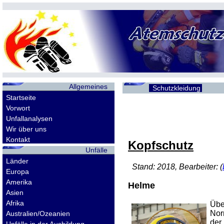
Allgemeines
Schutzkleidung
Startseite
Vorwort
Unfallanalysen
Wir über uns
Kontakt
Kopfschutz
Unfälle
Länder
Stand: 2018, Bearbeiter: (
Europa
Amerika
Helme
Asien
Afrika
Übe
Nor
Australien/Ozeanien
der