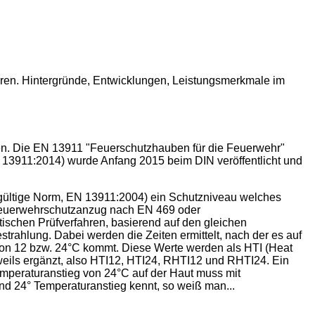
ehren. Hintergründe, Entwicklungen, Leistungsmerkmale im
en. Die EN 13911 "Feuerschutzhauben für die Feuerwehr"
EN 13911:2014) wurde Anfang 2015 beim DIN veröffentlicht und
 gültige Norm, EN 13911:2004) ein Schutzniveau welches
e Feuerwehrschutzanzug nach EN 469 oder
schen Prüfverfahren, basierend auf den gleichen
hlung. Dabei werden die Zeiten ermittelt, nach der es auf
von 12 bzw. 24°C kommt. Diese Werte werden als HTI (Heat
eweils ergänzt, also HTI12, HTI24, RHTI12 und RHTI24. Ein
peraturanstieg von 24°C auf der Haut muss mit
d 24° Temperaturanstieg kennt, so weiß man...