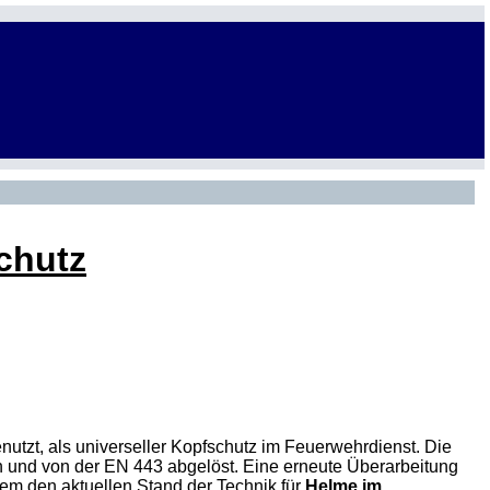
chutz
utzt, als universeller Kopfschutz im Feuerwehrdienst. Die
und von der EN 443 abgelöst. Eine erneute Überarbeitung
tdem den aktuellen Stand der Technik für
Helme im