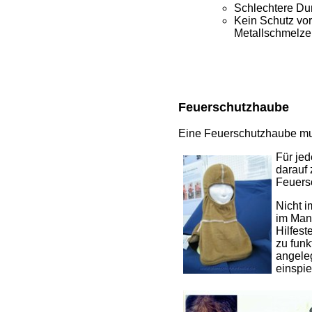
Schlechtere Dur
Kein Schutz vor
Metallschmelze
Feuerschutzhaube
Eine Feuerschutzhaube mus
Für je
darauf 
Feuers
Nicht i
im Mann
Hilfest
zu funk
angele
einspie