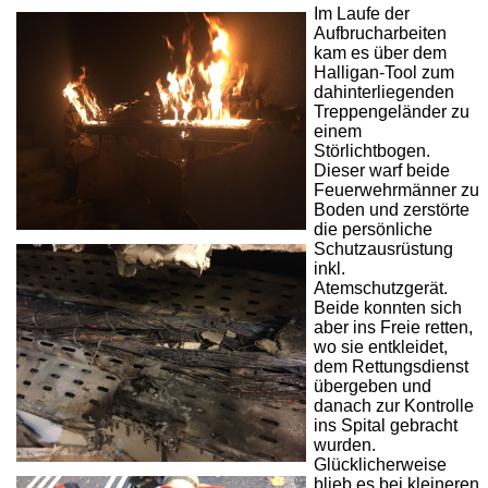
Im Laufe der
Aufbrucharbeiten
kam es über dem
Halligan-Tool zum
dahinterliegenden
Treppengeländer zu
einem
Störlichtbogen.
Dieser warf beide
Feuerwehrmänner zu
Boden und zerstörte
die persönliche
Schutzausrüstung
inkl.
Atemschutzgerät.
Beide konnten sich
aber ins Freie retten,
wo sie entkleidet,
dem Rettungsdienst
übergeben und
danach zur Kontrolle
ins Spital gebracht
wurden.
Glücklicherweise
blieb es bei kleineren