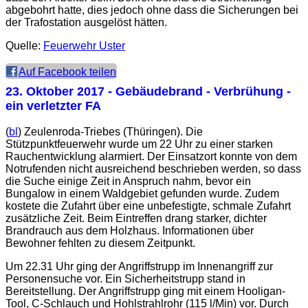
abgebohrt hatte, dies jedoch ohne dass die Sicherungen bei
der Trafostation ausgelöst hätten.
Quelle:
Feuerwehr Uster
Auf Facebook teilen
23. Oktober 2017
- Gebäudebrand - Verbrühung -
ein verletzter FA
(
bl
) Zeulenroda-Triebes (Thüringen). Die
Stützpunktfeuerwehr wurde um 22 Uhr zu einer starken
Rauchentwicklung alarmiert. Der Einsatzort konnte von dem
Notrufenden nicht ausreichend beschrieben werden, so dass
die Suche einige Zeit in Anspruch nahm, bevor ein
Bungalow in einem Waldgebiet gefunden wurde. Zudem
kostete die Zufahrt über eine unbefestigte, schmale Zufahrt
zusätzliche Zeit. Beim Eintreffen drang starker, dichter
Brandrauch aus dem Holzhaus. Informationen über
Bewohner fehlten zu diesem Zeitpunkt.
Um 22.31 Uhr ging der Angriffstrupp im Innenangriff zur
Personensuche vor. Ein Sicherheitstrupp stand in
Bereitstellung. Der Angriffstrupp ging mit einem Hooligan-
Tool, C-Schlauch und Hohlstrahlrohr (115 l/Min) vor. Durch