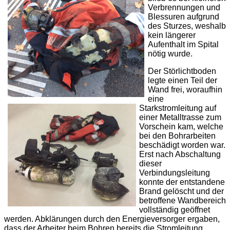
Verbrennungen und
Blessuren aufgrund
des Sturzes, weshalb
kein längerer
Aufenthalt im Spital
nötig wurde.
Der Störlichtboden
legte einen Teil der
Wand frei, woraufhin
eine
Starkstromleitung auf
einer Metalltrasse zum
Vorschein kam, welche
bei den Bohrarbeiten
beschädigt worden war.
Erst nach Abschaltung
dieser
Verbindungsleitung
konnte der entstandene
Brand gelöscht und der
betroffene Wandbereich
vollständig geöffnet
werden. Abklärungen durch den Energieversorger ergaben,
dass der Arbeiter beim Bohren bereits die Stromleitung