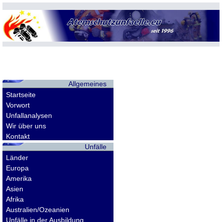
Allgemeines
Startseite
Vorwort
Unfallanalysen
Wir über uns
Kontakt
Unfälle
Länder
Europa
Amerika
Asien
Afrika
Australien/Ozeanien
Unfälle in der Ausbildung