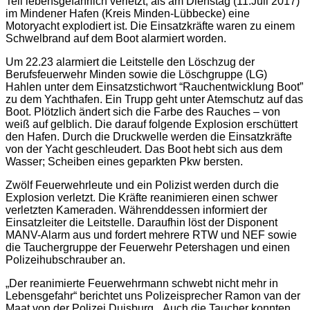
Teil lebensgefährlich verletzt, als am Dienstag (11.Juli 2017)
im Mindener Hafen (Kreis Minden-Lübbecke) eine
Motoryacht explodiert ist. Die Einsatzkräfte waren zu einem
Schwelbrand auf dem Boot alarmiert worden.
Um 22.23 alarmiert die Leitstelle den Löschzug der
Berufsfeuerwehr Minden sowie die Löschgruppe (LG)
Hahlen unter dem Einsatzstichwort “Rauchentwicklung Boot”
zu dem Yachthafen. Ein Trupp geht unter Atemschutz auf das
Boot. Plötzlich ändert sich die Farbe des Rauches – von
weiß auf gelblich. Die darauf folgende Explosion erschüttert
den Hafen. Durch die Druckwelle werden die Einsatzkräfte
von der Yacht geschleudert. Das Boot hebt sich aus dem
Wasser; Scheiben eines geparkten Pkw bersten.
Zwölf Feuerwehrleute und ein Polizist werden durch die
Explosion verletzt. Die Kräfte reanimieren einen schwer
verletzten Kameraden. Währenddessen informiert der
Einsatzleiter die Leitstelle. Daraufhin löst der Disponent
MANV-Alarm aus und fordert mehrere RTW und NEF sowie
die Tauchergruppe der Feuerwehr Petershagen und einen
Polizeihubschrauber an.
„Der reanimierte Feuerwehrmann schwebt nicht mehr in
Lebensgefahr“ berichtet uns Polizeisprecher Ramon van der
Maat von der Polizei Duisburg. „Auch die Taucher konnten