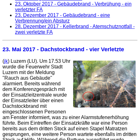
23. Oktober 2017
- Gebäudebrand - Verbrühung - ein
verletzter FA
23. Dezember 2017
- Gebäudebrand - eine
Verbrennung/ein Absturz
28. Dezember 2017
- Kellerbrand - Atemschutznotfall -
zwei verletzte FA
23. Mai 2017
- Dachstockbrand - vier Verletzte
(
jk
) Luzern (LU). Um 17.53 Uhr
wurde die Feuerwehr Stadt
Luzern mit der Meldung
"Rauch aus Gebäude"
alarmiert. Bereits während
dem Konferenzgespräch mit
der Einsatzleitzentrale wurde
der Einsatzleiter über einen
Dachstockbrand mit
eingeschlossenen Personen
am Fenster informiert, was zu einer Alarmstufenerhöhung
führte. Beim Eintreffen der Einsatzkräfte war eine Person
bereits aus dem dritten Stock auf einen Stapel Matratzen
gesprungen, eine weitere Person wartete ebenfalls im dritten
Stock auf Hilfe. Während die Rettung ausgeführt wurde,