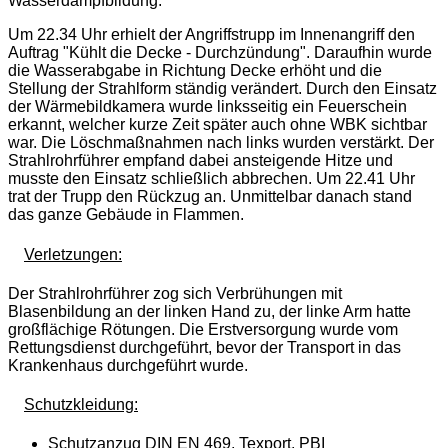
Wasserdampfbildung.
Um 22.34 Uhr erhielt der Angriffstrupp im Innenangriff den
Auftrag "Kühlt die Decke - Durchzündung". Daraufhin wurde
die Wasserabgabe in Richtung Decke erhöht und die
Stellung der Strahlform ständig verändert. Durch den Einsatz
der Wärmebildkamera wurde linksseitig ein Feuerschein
erkannt, welcher kurze Zeit später auch ohne WBK sichtbar
war. Die Löschmaßnahmen nach links wurden verstärkt. Der
Strahlrohrführer empfand dabei ansteigende Hitze und
musste den Einsatz schließlich abbrechen. Um 22.41 Uhr
trat der Trupp den Rückzug an. Unmittelbar danach stand
das ganze Gebäude in Flammen.
Verletzungen:
Der Strahlrohrführer zog sich Verbrühungen mit
Blasenbildung an der linken Hand zu, der linke Arm hatte
großflächige Rötungen. Die Erstversorgung wurde vom
Rettungsdienst durchgeführt, bevor der Transport in das
Krankenhaus durchgeführt wurde.
Schutzkleidung:
Schutzanzug DIN EN 469, Texport, PBI