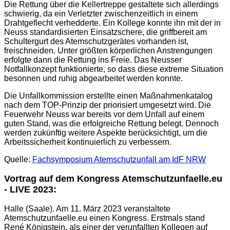
Die Rettung über die Kellertreppe gestaltete sich allerdings
schwierig, da ein Verletzter zwischenzeitlich in einem
Drahtgeflecht verhedderte. Ein Kollege konnte ihn mit der in
Neuss standardisierten Einsatzschere, die griffbereit am
Schultergurt des Atemschutzgerätes vorhanden ist,
freischneiden. Unter größten körperlichen Anstrengungen
erfolgte dann die Rettung ins Freie. Das Neusser
Notfallkonzept funktionierte, so dass diese extreme Situation
besonnen und ruhig abgearbeitet werden konnte.
Die Unfallkommission erstellte einen Maßnahmenkatalog
nach dem TOP-Prinzip der priorisiert umgesetzt wird. Die
Feuerwehr Neuss war bereits vor dem Unfall auf einem
guten Stand, was die erfolgreiche Rettung belegt. Dennoch
werden zukünftig weitere Aspekte berücksichtigt, um die
Arbeitssicherheit kontinuierlich zu verbessern.
Quelle:
Fachsymposium Atemschutzunfall am IdF NRW
Vortrag auf dem Kongress Atemschutzunfaelle.eu
- LIVE 2023:
Halle (Saale). Am 11. März 2023 veranstaltete
Atemschutzunfaelle.eu einen Kongress. Erstmals stand
René Königstein, als einer der verunfallten Kollegen auf