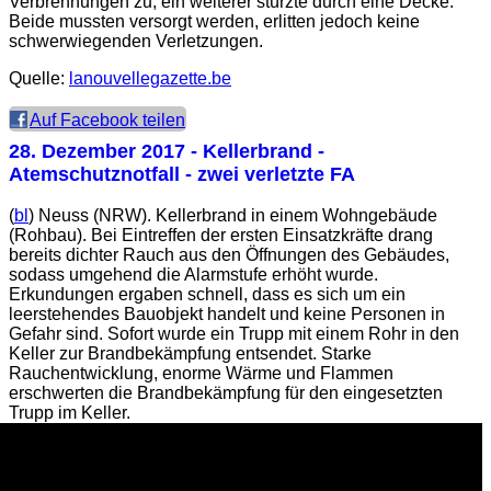
Verbrennungen zu, ein weiterer stürzte durch eine Decke.
Beide mussten versorgt werden, erlitten jedoch keine
schwerwiegenden Verletzungen.
Quelle:
lanouvellegazette.be
Auf Facebook teilen
28. Dezember 2017
- Kellerbrand -
Atemschutznotfall - zwei verletzte FA
(
bl
) Neuss (NRW). Kellerbrand in einem Wohngebäude
(Rohbau). Bei Eintreffen der ersten Einsatzkräfte drang
bereits dichter Rauch aus den Öffnungen des Gebäudes,
sodass umgehend die Alarmstufe erhöht wurde.
Erkundungen ergaben schnell, dass es sich um ein
leerstehendes Bauobjekt handelt und keine Personen in
Gefahr sind. Sofort wurde ein Trupp mit einem Rohr in den
Keller zur Brandbekämpfung entsendet. Starke
Rauchentwicklung, enorme Wärme und Flammen
erschwerten die Brandbekämpfung für den eingesetzten
Trupp im Keller.