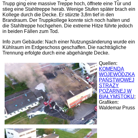
Trupp ging eine massive Treppe hoch, öffnete eine Tür und
stieg eine Stahltreppe herab. Wenige Stufen später brach ein
Kollege durch die Decke. Er stürzte 3,8m tief in den
Brandraum. Der Truppkollege konnte sich noch halten und
die Stahltreppe hochgehen. Die extreme Hitze führte jedoch
in beiden Fällen zum Tod.
Info zum Gebäude: Nach einer Nutzungsänderung wurde ein
Kühlraum im Erdgeschoss geschaffen. Die nachträgliche
Trennung erfolgte durch eine abgehängte Decke.
Quellen:
KOMENDA
WOJEWÓDZKA
PAŃSTWOWEJ
STRAŻY
POŻARNEJ W
BIAŁYMSTOKU
;
Grafiken:
Waldemar Pruss