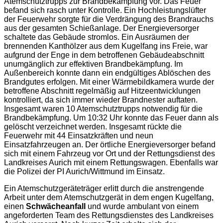
Atemschutztrupps zur Brandbekämpfung vor. Das Feuer
befand sich rasch unter Kontrolle. Ein Hochleistungslüfter
der Feuerwehr sorgte für die Verdrängung des Brandrauchs
aus der gesamten Schießanlage. Der Energieversorger
schaltete das Gebäude stromlos. Ein Ausräumen der
brennenden Kanthölzer aus dem Kugelfang ins Freie, war
aufgrund der Enge in dem betroffenen Gebäudeabschnitt
unumgänglich zur effektiven Brandbekämpfung. Im
Außenbereich konnte dann ein endgültiges Ablöschen des
Brandgutes erfolgen. Mit einer Wärmebildkamera wurde der
betroffene Abschnitt regelmäßig auf Hitzeentwicklungen
kontrolliert, da sich immer wieder Brandnester auftaten.
Insgesamt waren 10 Atemschutztrupps notwendig für die
Brandbekämpfung. Um 10:32 Uhr konnte das Feuer dann als
gelöscht verzeichnet werden. Insgesamt rückte die
Feuerwehr mit 44 Einsatzkräften und neun
Einsatzfahrzeugen an. Der örtliche Energieversorger befand
sich mit einem Fahrzeug vor Ort und der Rettungsdienst des
Landkreises Aurich mit einem Rettungswagen. Ebenfalls war
die Polizei der PI Aurich/Wittmund im Einsatz.
Ein Atemschutzgeräteträger erlitt durch die anstrengende
Arbeit unter dem Atemschutzgerät in dem engen Kugelfang,
einen
Schwächeanfall
und wurde ambulant von einem
angeforderten Team des Rettungsdienstes des Landkreises