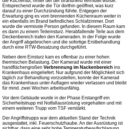
die Küchentür, hinter der der Brandherd vermutet wurde.
Entsprechend wurde die Tür dorthin geöffnet, was kurz
darauf zu einer Durchzündung führte. Entgegen der
Erwartung ging es vom brennenden Küchenraum weiter in
ein ebenfalls im Brand befindliches Schlafzimmer. Dort
wurde die vermisste Person gefunden. In diesem Raum kam
es dann zu einem Teileinsturz. Herabfallende Teile aus dem
Deckenbereich trafen den Kameraden. In der Folge wurde
der Angriff abgebrochen und die sofortige Erstbehandlung
durch eine RTW-Besatzung durchgeführt.
Neben dem Einsturz kam es offenbar zu einer hohen
thermischen Belastung. Der Kamerad wurde mit einer
handflächengroßen
Verbrennung im Nackenbereich
ins
Krankenhaus eingeliefert. Nur aufgrund der Möglichkeit sich
täglich zur Behandlung vorzustellen, konnte der Kamerad
das Krankenhaus unter Auflagen wieder verlassen und bleibt
für mind. zwei Wochen arbeitsunfähig.
Vor dem Gebäude wurde in der Phase Erstangriff ein
Sicherheitstrupp mit Notfallausrüstung vorgehalten und mit
einem weiteren Trupp vom TSF verstärkt.
Der Angriffstrupps war dem aktuellen Stand der Technik
ausgestattet, inkl. Feuerschutzhaube. An der Ausrüstung ist
sichtbar, dass eine sehr hohe Temperaturbeaufschlagung