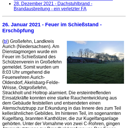
28. Dezember 2021
- Dachstuhlbrand -
Brandausbreitung - ein verletzter FA
26. Januar 2021
- Feuer im Schießstand -
Erschöpfung
(
bl
) Großefehn, Landkreis
Aurich (Niedersachsen). Am
Dienstagmorgen wurde ein
Feuer im Schießstand des
Schützenverein in Großefehn
gemeldet. Somit wurden um
8:03 Uhr umgehend die
Feuerwehren Aurich-
Oldendorf, Akelsbarg-Felde-
Wrisse, Ostgroßefehn,
Strackholt und Holtrop alarmiert. Die ersteintreffenden
Einsatzkräfte konnten eine starke Rauchentwicklung aus
dem Gebäude feststellen und entsendeten einen
Atemschutztrupp zur Erkundung in das Innere des zum Teil
kellerähnlichen Gebildes. Im hinteren Teil, im sogenannten
Kugelfang, brannten Kanthölzer, die zur Kugelfanganlage
gehörten. Unter der Vornahme von zwei C-Rohren, gingen