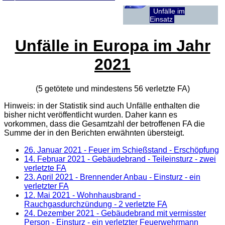
Unfälle im
Einsatz
Unfälle in Europa im Jahr
2021
(5 getötete und mindestens 56 verletzte
FA
)
Hinweis: in der Statistik sind auch Unfälle enthalten die
bisher nicht veröffentlicht wurden. Daher kann es
vorkommen, dass die Gesamtzahl der betroffenen
FA
die
Summe der in den Berichten erwähnten übersteigt.
26. Januar 2021
- Feuer im Schießstand - Erschöpfung
14. Februar 2021
- Gebäudebrand - Teileinsturz - zwei
verletzte FA
23. April 2021
- Brennender Anbau - Einsturz - ein
verletzter FA
12. Mai 2021
- Wohnhausbrand -
Rauchgasdurchzündung - 2 verletzte FA
24. Dezember 2021
- Gebäudebrand mit vermisster
Person - Einsturz - ein verletzter Feuerwehrmann