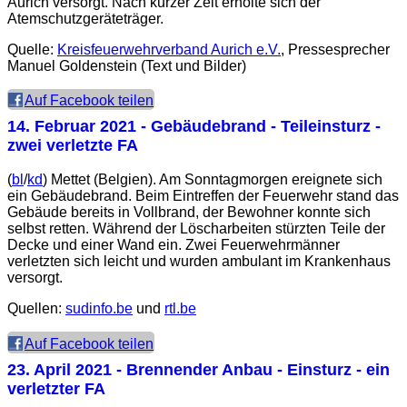
Aurich versorgt. Nach kurzer Zeit erholte sich der
Atemschutzgeräteträger.
Quelle:
Kreisfeuerwehrverband Aurich e.V.
, Pressesprecher
Manuel Goldenstein (Text und Bilder)
Auf Facebook teilen
14. Februar 2021
- Gebäudebrand - Teileinsturz -
zwei verletzte FA
(
bl
/
kd
) Mettet (Belgien). Am Sonntagmorgen ereignete sich
ein Gebäudebrand. Beim Eintreffen der Feuerwehr stand das
Gebäude bereits in Vollbrand, der Bewohner konnte sich
selbst retten. Während der Löscharbeiten stürzten Teile der
Decke und einer Wand ein. Zwei Feuerwehrmänner
verletzten sich leicht und wurden ambulant im Krankenhaus
versorgt.
Quellen:
sudinfo.be
und
rtl.be
Auf Facebook teilen
23. April 2021
- Brennender Anbau - Einsturz - ein
verletzter FA