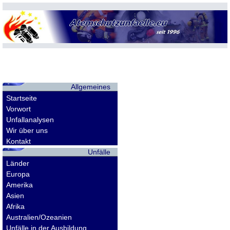
Allgemeines
Startseite
Vorwort
Unfallanalysen
Wir über uns
Kontakt
Unfälle
Länder
Europa
Amerika
Asien
Afrika
Australien/Ozeanien
Unfälle in der Ausbildung