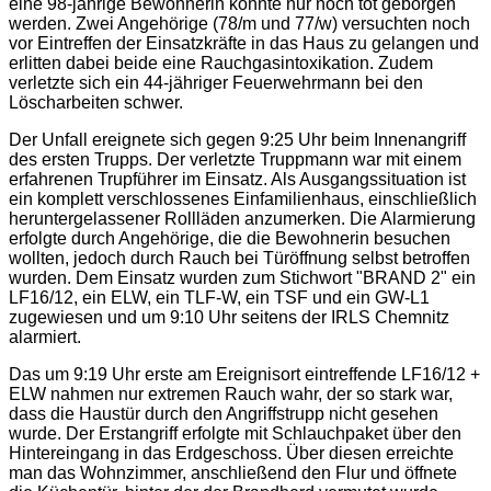
eine 98-jährige Bewohnerin konnte nur noch tot geborgen
werden. Zwei Angehörige (78/m und 77/w) versuchten noch
vor Eintreffen der Einsatzkräfte in das Haus zu gelangen und
erlitten dabei beide eine Rauchgasintoxikation. Zudem
verletzte sich ein 44-jähriger Feuerwehrmann bei den
Löscharbeiten schwer.
Der Unfall ereignete sich gegen 9:25 Uhr beim Innenangriff
des ersten Trupps. Der verletzte Truppmann war mit einem
erfahrenen Trupführer im Einsatz. Als Ausgangssituation ist
ein komplett verschlossenes Einfamilienhaus, einschließlich
heruntergelassener Rollläden anzumerken. Die Alarmierung
erfolgte durch Angehörige, die die Bewohnerin besuchen
wollten, jedoch durch Rauch bei Türöffnung selbst betroffen
wurden. Dem Einsatz wurden zum Stichwort "BRAND 2" ein
LF16/12, ein ELW, ein TLF-W, ein TSF und ein GW-L1
zugewiesen und um 9:10 Uhr seitens der IRLS Chemnitz
alarmiert.
Das um 9:19 Uhr erste am Ereignisort eintreffende LF16/12 +
ELW nahmen nur extremen Rauch wahr, der so stark war,
dass die Haustür durch den Angriffstrupp nicht gesehen
wurde. Der Erstangriff erfolgte mit Schlauchpaket über den
Hintereingang in das Erdgeschoss. Über diesen erreichte
man das Wohnzimmer, anschließend den Flur und öffnete