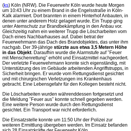
(
ks
) Köln (NRW). Die Feuerwehr Köln wurde heute Morgen
um 10:43 Uhr zu einem Brand in die Engelsstraße in Köln-
Kalk alarmiert. Dort brannten in einem Hinterhof Anbauten, in
denen unter anderem Holz gelagert wurde. Ein Trupp ging
unter Atemschutz zur Brandbekämpfung in den Anbau vor.
Gleichzeitig nahm ein weiterer Trupp die Löscharbeiten vom
Dach eines Nachbarhauses auf. Dabei betrat der
Feuerwehrmann das Dach des Brandobjektes, das unter ihm
nachgab. Der 39-jährige
stürzte aus etwa 3,5 Metern Höhe
in das Objekt
. Daraufhin wurde die Alarmstufe auf "Feuer
mit Menschenrettung" erhöht und Einsatzmittel nachgeordert.
Der verletzte Feuerwehrmann konnte sich eigenständig, mit
Unterstützung des im Gebäude arbeitenden Angriffstrupps, in
Sicherheit bringen. Er wurde vom Rettungsdienst gesichtet
und mit chirurgischen Verletzungen ins Krankenhaus
gebracht. Eine Lebensgefahr für den Kollegen besteht nicht.
Die Löscharbeiten wurden währenddessen fortgesetzt und
die Meldung "Feuer aus" konnte schnell gegeben werden.
Eine weitere Person wurde durch den Rettungsdienst
gesichtet. Ein Transport war nicht erforderlich.
Die Einsatzstelle konnte um 11:50 Uhr der Polizei zur
weiteren Ermittlung übergeben werden. Im Einsatz befanden
sich 28 Einsatzkräfte der Feuerwehr Köln.