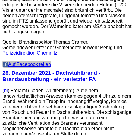
erfolgte. Insbesondere die Visiere der beiden Helme (F220,
Visier unter der Helmschale) sind bräunlich verfärbt. Die
beiden Atemschutzgeräte, Lungenautomaten und Masken
sind im FTZ umfassend geprüft und wieder einsatzbereit
gemacht worden. Der Wärmeindikator am MSA alphabelt hat
nicht angeschlagen.
Quelle: Brandinspektor Thomas Cramer,
Gemeindewehrleiter der Gemeindefeuerwehr Penig und
Polizeidirektion Chemnitz
Auf Facebook teilen
28. Dezember 2021
- Dachstuhlbrand -
Brandausbreitung - ein verletzter FA
(
bl
) Freiamt (Baden-Württemberg). Auf einem
landwirtschaftlichen Anwesen kam es gegen 4 Uhr zu einem
Brand. Während ein Trupp im Innenangriff vorging, kam es
zu einer nicht vorhersehbaren, schlagartigen Ausbreitung
von Rauch und Feuer im Dachstuhlbereich. Die schlagartige
Brandausbreitung war möglicherweise durch eine
zusätzliche Ventilation des Brandes verursacht.
Möglicherweise brannte die Dachhaut an einer nicht
zugänglichen/einsehbaren Stelle durch.