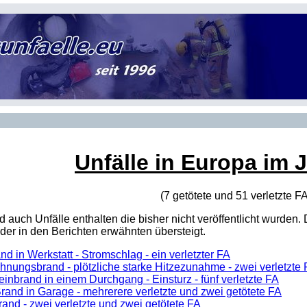
Unfälle in Europa im 
(7 getötete und 51 verletzte
F
sind auch Unfälle enthalten die bisher nicht veröffentlicht wur
er in den Berichten erwähnten übersteigt.
nd in Werkstatt - Stromschlag - ein verletzter FA
nungsbrand - plötzliche starke Hitzezunahme - zwei verletzte
einbrand in einem Durchgang - Einsturz - fünf verletzte FA
and in Garage - mehrerere verletzte und zwei getötete FA
and - zwei verletzte und zwei getötete FA