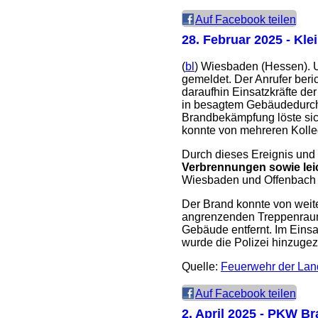
Auf Facebook teilen
28. Februar 2025
- Kle
(
bl
) Wiesbaden (Hessen). U
gemeldet. Der Anrufer beri
daraufhin Einsatzkräfte de
in besagtem Gebäudedurchg
Brandbekämpfung löste si
konnte von mehreren Kolleg
Durch dieses Ereignis und 
Verbrennungen sowie lei
Wiesbaden und Offenbach e
Der Brand konnte von weite
angrenzenden Treppenraum 
Gebäude entfernt. Im Einsa
wurde die Polizei hinzugez
Quelle:
Feuerwehr der Lan
Auf Facebook teilen
2. April 2025
- PKW Bra