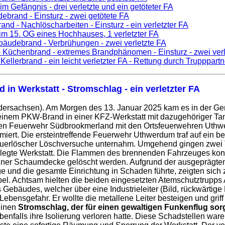
im Gefängnis - drei verletzte und ein getöteter FA
ebrand - Einsturz - zwei getötete FA
and - Nachlöscharbeiten - Einsturz - ein verletzter FA
im 15. OG eines Hochhauses, 1 verletzter FA
bäudebrand - Verbrühungen - zwei verletzte FA
 Küchenbrand - extremes Brandphänomen - Einsturz - zwei verl
 Kellerbrand - ein leicht verletzter FA - Rettung durch Trupppartn
d in Werkstatt - Stromschlag - ein verletzter FA
dersachsen). Am Morgen des 13. Januar 2025 kam es in der Ge
 einem PKW-Brand in einer KFZ-Werkstatt mit dazugehöriger Ta
ligen Feuerwehr Südbrookmerland mit den Ortsfeuerwehren Uthw
rt. Die ersteintreffende Feuerwehr Uthwerdum traf auf ein ber
Feuerlöscher Löschversuche unternahm. Umgehend gingen zwei T
legte Werkstatt. Die Flammen des brennenden Fahrzeuges konn
 einer Schaumdecke gelöscht werden. Aufgrund der ausgeprägten
ge und die gesamte Einrichtung in Schaden führte, zeigten sic
abel. Achtsam hielten die beiden eingesetzten Atemschutztrupps 
Gebäudes, welcher über eine Industrieleiter (Bild, rückwärtige 
bensgefahr. Er wollte die metallene Leiter besteigen und grif
 einen
Stromschlag, der für einen gewaltigen Funkenflug sor
enfalls ihre Isolierung verloren hatte. Diese Schadstellen ware