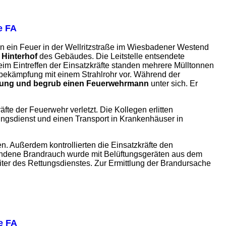
e FA
n ein Feuer in der Wellritzstraße im Wiesbadener Westend
Hinterhof
des Gebäudes. Die Leitstelle entsendete
eim Eintreffen der Einsatzkräfte standen mehrere Mülltonnen
bekämpfung mit einem Strahlrohr vor. Während der
eidung und begrub einen Feuerwehrmann
unter sich. Er
te der Feuerwehr verletzt. Die Kollegen erlitten
ngsdienst und einen Transport in Krankenhäuser in
en. Außerdem kontrollierten die Einsatzkräfte den
undene Brandrauch wurde mit Belüftungsgeräten aus dem
iter des Rettungsdienstes. Zur Ermittlung der Brandursache
e FA