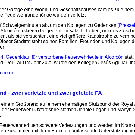
In der Garage eine Wohn- und Geschäftshauses kam es zu eine
re Feuerwehrangehörige wurden verletzt.
fünf Schweigeminuten ab, um den Kollegen zu Gedenken (
Presseb
Alcorcón riskieren bei jedem Einsatz ihr Leben, um uns zu schü
en, als sie versuchten, eine viel größere Katastrophe zu verhin
Dieser Stadtrat steht seinen Familien, Freunden und Kollegen de
en.“
34. Gedenklauf für verstorbene Feuerwehrleute in Alcorcón
statt
nd. Der Lauf im Jahr 2025 wurde den Kollegen Jesús Aguilar un
lcorcón
d - zwei verletzte und zwei getötete FA
ei einem Großbrand auf einem ehemaligen Stützpunkt der Royal 
der Feuerwehr Oxfordshire starben Jennie Logan und Martyn S
.
 Feuerwehr erlitten schwere Verletzungen und werden im Krank
alten zusammen mit ihren Familien umfassende Unterstützung vo