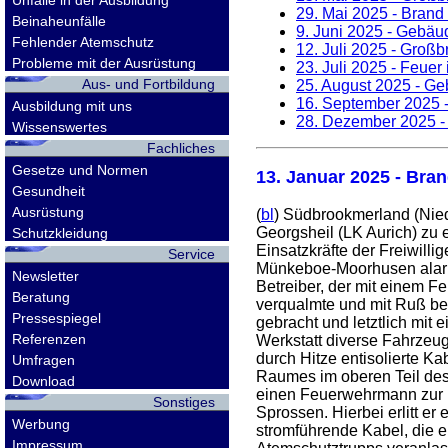
Unfälle in der Ausbildung
29. Mai 2025
- Brand 
Beinaheunfälle
9. Juni 2025
- Gebäud
Fehlender Atemschutz
12. Juli 2025
- Großbr
Probleme mit der Ausrüstung
23. Juli 2025
- Feuer 
Aus- und Fortbildung
25. August 2025
- Ge
16. September 2025
-
Ausbildung mit uns
28. Dezember 2025
-
Wissenswertes
Fachliches
Gesetze und Normen
13. Januar 2025
- Bran
Gesundheit
Ausrüstung
(
bl
) Südbrookmerland (Nie
Georgsheil (LK Aurich) zu
Schutzkleidung
Einsatzkräfte der Freiwil
Service
Münkeboe-Moorhusen alarmie
Newsletter
Betreiber, der mit einem 
Beratung
verqualmte und mit Ruß be
Pressespiegel
gebracht und letztlich mit
Referenzen
Werkstatt diverse Fahrzeu
durch Hitze entisolierte K
Umfragen
Raumes im oberen Teil des 
Download
einen Feuerwehrmann zur Le
Sonstiges
Sprossen. Hierbei erlitt er
Werbung
stromführende Kabel, die eb
Impressum