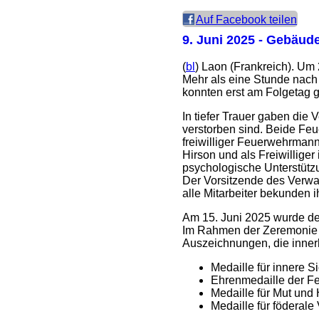
Auf Facebook teilen
9. Juni 2025
- Gebäudeb
(
bl
) Laon (Frankreich). Um
Mehr als eine Stunde nach
konnten erst am Folgetag 
In tiefer Trauer gaben d
verstorben sind. Beide Feue
freiwilliger Feuerwehrman
Hirson und als Freiwillige
psychologische Unterstützun
Der Vorsitzende des Verwal
alle Mitarbeiter bekunden i
Am 15. Juni 2025 wurde de
Im Rahmen der Zeremonie w
Auszeichnungen, die innerh
Medaille für innere Si
Ehrenmedaille der Fe
Medaille für Mut und
Medaille für föderale