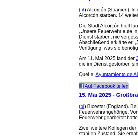
(
bl
) Alcorcón (Spanien). 
Alcorcón starben. 14 weite
Die Stadt Alcorcón hielt 
„Unsere Feuerwehrleute in 
Dienst starben, nie vergess
Abschließend erklärte er: „
Verfügung, was sie benötig
Am 11. Mai 2025 fand der
die im Dienst gestorben si
Quelle:
Ayuntamiento de A
Auf Facebook teilen
15. Mai 2025
- Großbran
(
bl
) Bicester (England). B
Feuerwehrangehörige. Von 
Feuerwehr gearbeitet hatte
Zwei weitere Kollegen der
stabilen Zustand. Sie erh