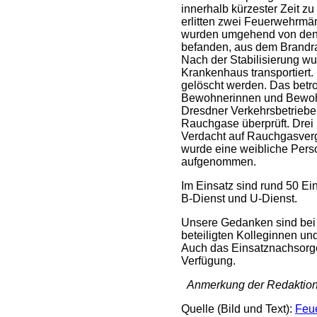
innerhalb kürzester Zeit zu
erlitten zwei Feuerwehrmän
wurden umgehend von den E
befanden, aus dem Brand
Nach der Stabilisierung w
Krankenhaus transportiert.
gelöscht werden. Das bet
Bewohnerinnen und Bewohn
Dresdner Verkehrsbetrieb
Rauchgase überprüft. Dre
Verdacht auf Rauchgasverg
wurde eine weibliche Person
aufgenommen.
Im Einsatz sind rund 50 E
B-Dienst und U-Dienst.
Unsere Gedanken sind bei 
beteiligten Kolleginnen und
Auch das Einsatznachsorget
Verfügung.
Anmerkung der Redaktion
Quelle (Bild und Text):
Feu