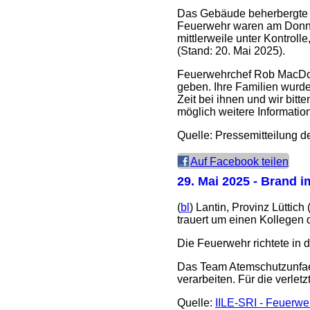
Das Gebäude beherbergte da
Feuerwehr waren am Donner
mittlerweile unter Kontrol
(Stand: 20. Mai 2025).
Feuerwehrchef Rob MacDou
geben. Ihre Familien wurd
Zeit bei ihnen und wir bit
möglich weitere Information
Quelle: Pressemitteilung 
Auf Facebook teilen
29. Mai 2025
- Brand im
(
bl
) Lantin, Provinz Lüttic
trauert um einen Kollegen d
Die Feuerwehr richtete in 
Das Team Atemschutzunfaell
verarbeiten. Für die verlet
Quelle:
IILE-SRI - Feuerweh