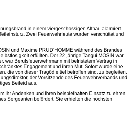
nungsbrand in einem viergeschossigen Altbau alarmiert.
ileinsturz. Zwei Feuerwehrleute wurden verschüttet und
gui MOSIN und Maxime PRUD’HOMME während des Brandes
Selbstlosigkeit erfüllten. Der 22-jährige Tangui MOSIN war
, war Berufsfeuerwehrmann mit befristetem Vertrag in
geschränktes Engagement und ihren Mut. Sofort wurde eine
, die von dieser Tragödie tief betroffen sind, zu begleiten.
eilungsdirektor, der Vorsitzende des Feuerwehrverbands und
tiges Beileid aus.
ihr Andenken und ihren beispielhaften Einsatz zu ehren.
 Sergeanten befördert. Sie erhielten die höchsten