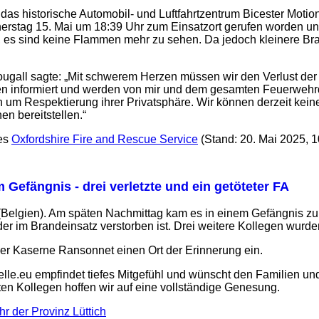
s historische Automobil- und Luftfahrtzentrum Bicester Motion 
stag 15. Mai um 18:39 Uhr zum Einsatzort gerufen worden und 
le, es sind keine Flammen mehr zu sehen. Da jedoch kleinere Br
gall sagte: „Mit schwerem Herzen müssen wir den Verlust de
en informiert und werden von mir und dem gesamten Feuerwehrd
ten um Respektierung ihrer Privatsphäre. Wir können derzeit ke
en bereitstellen.“
des
Oxfordshire Fire and Rescue Service
(Stand: 20. Mai 2025, 1
 Gefängnis - drei verletzte und ein getöteter FA
h (Belgien). Am späten Nachmittag kam es in einem Gefängnis z
er im Brandeinsatz verstorben ist. Drei weitere Kollegen wurden
der Kaserne Ransonnet einen Ort der Erinnerung ein.
e.eu empfindet tiefes Mitgefühl und wünscht den Familien und 
zten Kollegen hoffen wir auf eine vollständige Genesung.
r der Provinz Lüttich