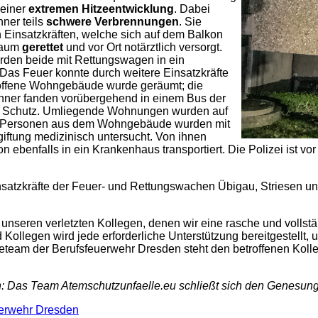
 einer
extremen Hitzeentwicklung
. Dabei
ner teils
schwere Verbrennungen
. Sie
insatzkräften, welche sich auf dem Balkon
raum
gerettet
und vor Ort notärztlich versorgt.
urden beide mit Rettungswagen in ein
 Das Feuer konnte durch weitere Einsatzkräfte
roffene Wohngebäude wurde geräumt; die
er fanden vorübergehend in einem Bus der
e Schutz. Umliegende Wohnungen wurden auf
i Personen aus dem Wohngebäude wurden mit
iftung medizinisch untersucht. Von ihnen
 ebenfalls in ein Krankenhaus transportiert. Die Polizei ist vo
insatzkräfte der Feuer- und Rettungswachen Übigau, Striesen u
unseren verletzten Kollegen, denen wir eine rasche und volls
 Kollegen wird jede erforderliche Unterstützung bereitgestellt,
eam der Berufsfeuerwehr Dresden steht den betroffenen Kollegi
: Das Team Atemschutzunfaelle.eu schließt sich den Genesu
erwehr Dresden