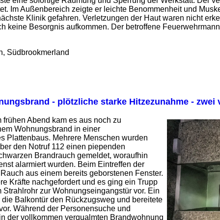
ste eine sofortige Räumung und Sperrung der Werkstatt. Der ve
tet. Im Außenbereich zeigte er leichte Benommenheit und Muske
 nächste Klinik gefahren. Verletzungen der Haut waren nicht e
ch keine Besorgnis aufkommen. Der betroffene Feuerwehrmann
in, Südbrookmerland
ungsbrand - plötzliche starke Hitzezunahme - zwei v
m frühen Abend kam es aus noch zu
inem Wohnungsbrand in einer
s Plattenbaus. Mehrere Menschen wurden
über den Notruf 112 einen piependen
hwarzen Brandrauch gemeldet, woraufhin
st alarmiert wurden. Beim Eintreffen der
r Rauch aus einem bereits geborstenen Fenster.
e Kräfte nachgefordert und es ging ein Trupp
m Strahlrohr zur Wohnungseingangstür vor. Ein
r die Balkontür den Rückzugsweg und bereitete
 vor. Während der Personensuche und
in der vollkommen verqualmten Brandwohnung