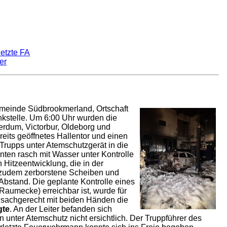
etzte FA
er
meinde Südbrookmerland, Ortschaft
nkstelle. Um 6:00 Uhr wurden die
erdum, Victorbur, Oldeborg und
eits geöffnetes Hallentor und einen
rupps unter Atemschutzgerät in die
ten rasch mit Wasser unter Kontrolle
 Hitzeentwicklung, die in der
h zudem zerborstene Scheiben und
Abstand. Die geplante Kontrolle eines
Raumecke) erreichbar ist, wurde für
f sachgerecht mit beiden Händen die
gte
. An der Leiter befanden sich
n unter Atemschutz nicht ersichtlich. Der Truppführer des