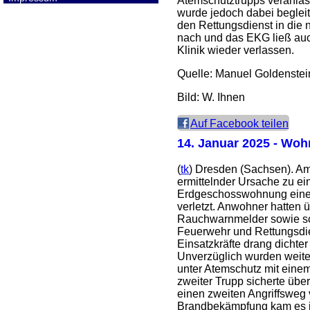
Atemschutztrupps veranlas
wurde jedoch dabei beglei
den Rettungsdienst in die
nach und das EKG ließ au
Klinik wieder verlassen.
Quelle: Manuel Goldenste
Bild: W. Ihnen
Auf Facebook teilen
14. Januar 2025
- Wohn
(
tk
) Dresden (Sachsen). A
ermittelnder Ursache zu e
Erdgeschosswohnung eine
verletzt. Anwohner hatten 
Rauchwarnmelder sowie sc
Feuerwehr und Rettungsdien
Einsatzkräfte drang dichte
Unverzüglich wurden weiter
unter Atemschutz mit eine
zweiter Trupp sicherte übe
einen zweiten Angriffsweg
Brandbekämpfung kam es 