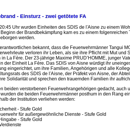
rand - Einsturz - zwei getötete FA
 20:45 Uhr wurden Einheiten des SDIS de l'Aisne zu einem Woh
 Beginn der Brandbekämpfung kam es zu einem folgenreichen Te
geborgen werden.
ie Verantwortlichen bekannt, dass die Feuerwehrmänner Tan
rwehrleute verloren ihr Leben, als sie ihre Pflicht mit Mut und 
n in La Fère. Der 23-jährige Maxime PRUD’HOMME, junger Vater
r in der Einheit La Fère. Das SDIS von Aisne würdigt ihr unein
g eingerichtet, um ihre Familien, Angehörigen und alle Kollegen
tungsrats des SDIS de l'Aisne, der Präfekt von Aisne, der Abt
hre Solidarität und sprechen den trauernden Familien ihr aufrich
n beiden verstorbenen Feuerwehrangehörigen gedacht, auch um 
urden die beiden Feuerwehrmänner posthum in den Rang eines
alb der Institution verliehen werden:
cherheit - Stufe Gold
uerwehr für außergewöhnliche Dienste - Stufe Gold
 Hingabe - Stufe Gold
 Verdienste