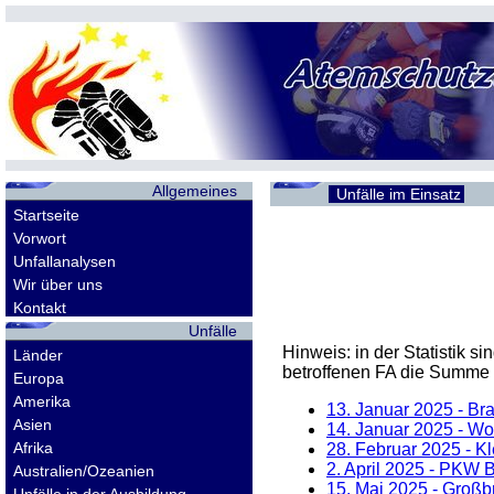
Allgemeines
Unfälle im Einsatz
Startseite
Vorwort
Unfallanalysen
Wir über uns
Kontakt
Unfälle
Hinweis: in der Statistik 
Länder
betroffenen
FA
die Summe d
Europa
Amerika
13. Januar 2025
- Bra
Asien
14. Januar 2025
- Woh
Afrika
28. Februar 2025
- Kl
2. April 2025
- PKW Br
Australien/Ozeanien
15. Mai 2025
- Großbr