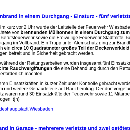
inbrand in einem Durchgang - Einsturz - fünf verletzt
m kurz vor 2 Uhr wurde der Leitstelle der Feuerwehr Wiesbade
chtete von
brennenden Mülltonnen in einem Durchgang zum 
r Berufsfeuerwehr sowie die Freiwillige Feuerwehr Stadtmitte. B
ang im Vollbrand. Ein Trupp unter Atemschutz ging zur Brand
ch ein
circa 10 Quadratmeter großes Teil der Deckenverkl
en befreit und in Sicherheit gebracht werden.
während der Rettungsarbeiten wurden insgesamt fünf Einsatzkräf
chte Rauchvergiftungen
die eine Behandlung durch den Rettu
rforderlich machten.
ren Einsatzkräften in kurzer Zeit unter Kontrolle gebracht werd
und weitere Gebäudeteile auf Raucheintrag. Der dort vorgef
tz waren rund 30 Einsatzkräfte der Feuerwehr sowie 11 Mitarbe
ogen. (jh)
deshauptstadt Wiesbaden
nd in Garage - mehrerere verletzte und zwei getötet