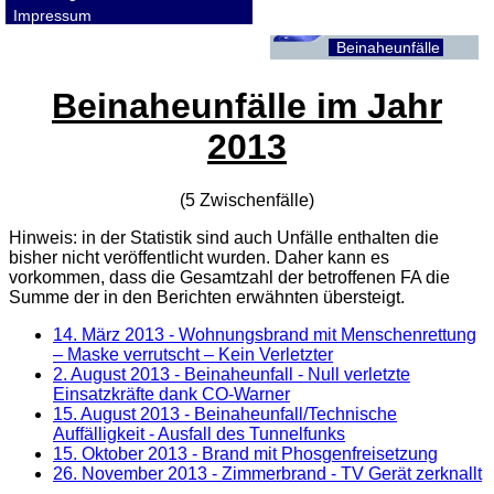
Impressum
Beinaheunfälle
Beinaheunfälle im Jahr
2013
(5 Zwischenfälle)
Hinweis: in der Statistik sind auch Unfälle enthalten die
bisher nicht veröffentlicht wurden. Daher kann es
vorkommen, dass die Gesamtzahl der betroffenen
FA
die
Summe der in den Berichten erwähnten übersteigt.
14. März 2013
- Wohnungsbrand mit Menschenrettung
– Maske verrutscht – Kein Verletzter
2. August 2013
- Beinaheunfall - Null verletzte
Einsatzkräfte dank CO-Warner
15. August 2013
- Beinaheunfall/Technische
Auffälligkeit - Ausfall des Tunnelfunks
15. Oktober 2013
- Brand mit Phosgenfreisetzung
26. November 2013
- Zimmerbrand - TV Gerät zerknallt