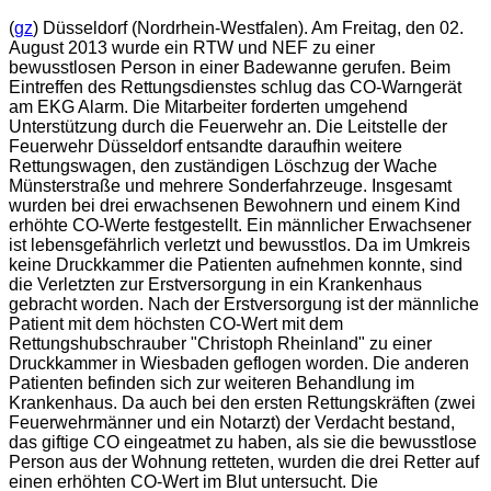
(
gz
) Düsseldorf (Nordrhein-Westfalen). Am Freitag, den 02.
August 2013 wurde ein RTW und NEF zu einer
bewusstlosen Person in einer Badewanne gerufen. Beim
Eintreffen des Rettungsdienstes schlug das CO-Warngerät
am EKG Alarm. Die Mitarbeiter forderten umgehend
Unterstützung durch die Feuerwehr an. Die Leitstelle der
Feuerwehr Düsseldorf entsandte daraufhin weitere
Rettungswagen, den zuständigen Löschzug der Wache
Münsterstraße und mehrere Sonderfahrzeuge. Insgesamt
wurden bei drei erwachsenen Bewohnern und einem Kind
erhöhte CO-Werte festgestellt. Ein männlicher Erwachsener
ist lebensgefährlich verletzt und bewusstlos. Da im Umkreis
keine Druckkammer die Patienten aufnehmen konnte, sind
die Verletzten zur Erstversorgung in ein Krankenhaus
gebracht worden. Nach der Erstversorgung ist der männliche
Patient mit dem höchsten CO-Wert mit dem
Rettungshubschrauber "Christoph Rheinland" zu einer
Druckkammer in Wiesbaden geflogen worden. Die anderen
Patienten befinden sich zur weiteren Behandlung im
Krankenhaus. Da auch bei den ersten Rettungskräften (zwei
Feuerwehrmänner und ein Notarzt) der Verdacht bestand,
das giftige CO eingeatmet zu haben, als sie die bewusstlose
Person aus der Wohnung retteten, wurden die drei Retter auf
einen erhöhten CO-Wert im Blut untersucht. Die