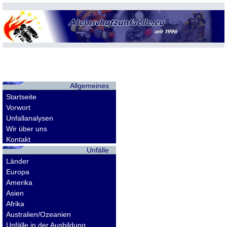
Allgemeines
Startseite
Vorwort
Unfallanalysen
Wir über uns
Kontakt
Unfälle
Länder
Europa
Amerika
Asien
Afrika
Australien/Ozeanien
Unfälle in der Ausbildung