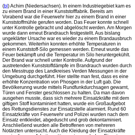
(
bl
) Achim (Niedersachsen). In einem Industriegebiet kam es
zu einem Brand in einer Kunststofffabrik. Bereits am
Vorabend war die Feuerwehr hier zu einem Brand in einer
Kunststoffmühle gerufen worden. Das Feuer konnte schnell
unter Kontrolle gebracht und abgelöscht werden. Am Morgen
wurde dann erneut Brandrauch festgestellt. Aus bislang
ungeklärter Ursache war es wieder zu einem Brandausbruch
gekommen. Weiterhin konnten erhöhte Temperaturen in
einem Kunststoff-Silo gemessen werden. Erneut wurde das
Feuer bekämpft und die Temperatur im Silo heruntergekühlt.
Der Brand war schnell unter Kontrolle. Aufgrund der
austretenden Kunststoffdämpfe im Brandrauch wurden durch
den Messtrupp des Landkreises Verden Messungen in der
Umgebung durchgeführt. Hier stellte man fest, dass es eine
erhöhte Konzentration von Phosgen in der Luft gab. Die
Bevölkerunng wurde mittels Rundfunkdurchsagen gewarnt,
Türen und Fenster geschlossen zu halten. Da man davon
ausgehen musste, dass sich mehrere Einsatzkräfte mit dem
giftigen Stoff kontaminiert hatten, wurde ein Großaufgebot
des Rettungsdienstes zur Einsatzstelle alarmiert. Rund 60
Einsatzkräfte von Feuerwehr und Polizei wurden nach dem
Einsatz entkleidet, abgeduscht und grob dekontaminiert.
Anschließend wurden alle Betroffenen von mehreren
Notärzten untersucht. Auch die Kleidung der Einsatzkräfte