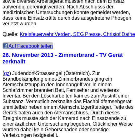
sowie diverses Arbeitsgerät mussten nach dem Einsatz
aufwendig gereinigt werden. Nach Abschlusss der
medizinischen Untersuchungen konnte gemeldet werden,
dass keine Einsatzkräfte durch das ausgetretene Phosgen
verletzt wurden.
Quelle:
Kreisfeuerwehr Verden, SEG Presse, Christof Dathe
Auf Facebook teilen
26. November 2013
- Zimmerbrand - TV Gerät
zerknallt
(
gz
) Judendorf-Strassengel (Österreich). Zur
Brandbekämpfung eines Zimmerbrandes ging ein
Atemschutztrupp in den Innenangriff vor. In einem
Schlafzimmer brannten Bett, Fernseher und weiteres
Inventar. Bei den Löscharbeiten kam es zum Austritt einer
Substanz. Vermutlich zerknallte das Flachbildfernsehgerät
unmittelbar neben einem Atemschutzgeräteträger, Teile des
Geräts trafen auch den Atemanschluss. Durch dieses
Ereignis musste sich der Kamerad nach Einsatzende zu
einer ärztlichen Untersuchung begeben. Glücklicher Weise
wurden dabei kein Gehörschaden oder sonstige
Verletzungen festgestellt.