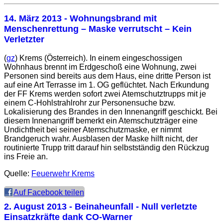
14. März 2013
- Wohnungsbrand mit
Menschenrettung – Maske verrutscht – Kein
Verletzter
(
gz
) Krems (Österreich). In einem eingeschossigen
Wohnhaus brennt im Erdgeschoß eine Wohnung, zwei
Personen sind bereits aus dem Haus, eine dritte Person ist
auf eine Art Terrasse im 1. OG geflüchtet. Nach Erkundung
der FF Krems werden sofort zwei Atemschutztrupps mit je
einem C-Hohlstrahlrohr zur Personensuche bzw.
Lokalisierung des Brandes in den Innenangriff geschickt. Bei
diesem Innenangriff bemerkt ein Atemschutzträger eine
Undichtheit bei seiner Atemschutzmaske, er nimmt
Brandgeruch wahr. Ausblasen der Maske hilft nicht, der
routinierte Trupp tritt darauf hin selbstständig den Rückzug
ins Freie an.
Quelle:
Feuerwehr Krems
Auf Facebook teilen
2. August 2013
- Beinaheunfall - Null verletzte
Einsatzkräfte dank CO-Warner