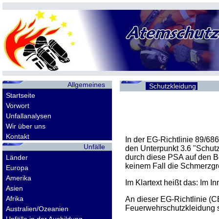
Allgemeines
Schutzkleidung
Startseite
Vorwort
Unfallanalysen
Wir über uns
Kontakt
In der
EG
-Richtlinie 89/686
Unfälle
den Unterpunkt 3.6 "Schutz
durch diese
PSA
auf den B
Länder
keinem Fall die Schmerzgr
Europa
Amerika
Im Klartext heißt das: Im 
Asien
Afrika
An dieser
EG
-Richtlinie (
C
Feuerwehrschutzkleidung 
Australien/Ozeanien