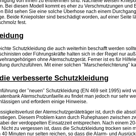
einigung von Innen zu entnehmen sind. Nachteile weisen Kniepol
 Bei diesen Modell kommt es eher zu Verschmutzungen und 
ten Bild sehen Sie eine solche Überhose nach einem Durchgang 
Beide Kniepolster sind beschädigt worden, auf einer Seite läs
chmolz fest.
leidung
 leichte Schutzkleidung die auch weiterhin beschafft werden sol
hinisten oder Führungskräfte halten sich in der Regel nur auß
rwehrangehörigen ohne Atemschutzgerät. Ferner ist es für Hilfel
idung durchzuführen. Mit einer solchen "Marscherleichterung"
die verbesserte Schutzkleidung
nführung der "neuen" Schutzkleidung (EN 469 seit 1995) wird von
datenbank Atemschutzunfaelle.eu findet man jedoch nur sehr w
hlässigen und erfordern einige Hinweise.
üssigkeitsverlust der Atemschutzgeräteträger ist, durch die a
gestiegen. Diesem Problem kann durch Ruhephasen zwischen zw
 dabei der verdoppelten Einsatzzeit entsprechen. Nach einem 2
 Nicht zu vergessen ist, dass die Schutzkleidung trocken sein
 40 Minuten nur selten reichen, so dass die Alarm- und Ausrück