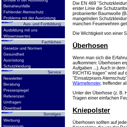
Unfälle in der Ausbildung
Die
EN
469 "Schutzkleidun
Beinaheunfälle
erster Linie die Schutzanf
Fehlender Atemschutz
probanierter Baumwolle (Ba
Probleme mit der Ausrüstung
mangelnden Schutzkleidun
manchen Feuerwehren getrag
Aus- und Fortbildung
Ausbildung mit uns
Die Wichtigkeit von einer 
Wissenswertes
Fachliches
Überhosen
Gesetze und Normen
Gesundheit
Wenn man sich die Erfahru
Ausrüstung
aufkommen: Überhosen erg
Schutzkleidung
Aufgaben ...). Auch in de
Service
RICHTIG tragen" wird auf d
"Einsatzpraxis Atemschutz
Newsletter
Wärmefenster
, treffender 
Beratung
Pressespiegel
Unter der Überhose (z. B.
Referenzen
Tragen einer einfachen Fe
Umfragen
Download
Kniepolster
Sonstiges
Werbung
Überhosen sollten auf jede
Impressum