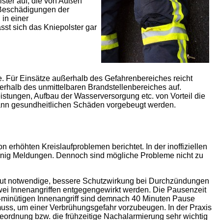
ster auf, die von Außen
Beschädigungen der
in einer
st sich das Kniepolster gar
lte. Für Einsätze außerhalb des Gefahrenbereiches reicht
erhalb des unmittelbaren Brandstellenbereiches auf.
eistungen, Aufbau der Wasserversorgung etc. von Vorteil die
 kann gesundheitlichen Schäden vorgebeugt werden.
 erhöhten Kreislaufproblemen berichtet. In der inoffiziellen
enig Meldungen. Dennoch sind mögliche Probleme nicht zu
bsolut notwendige, bessere Schutzwirkung bei Durchzündungen
ei Innenangriffen entgegengewirkt werden. Die Pausenzeit
0-minütigen Innenangriff sind demnach 40 Minuten Pause
 muss, um einer Verbrühungsgefahr vorzubeugen. In der Praxis
eordnung bzw. die frühzeitige Nachalarmierung sehr wichtig