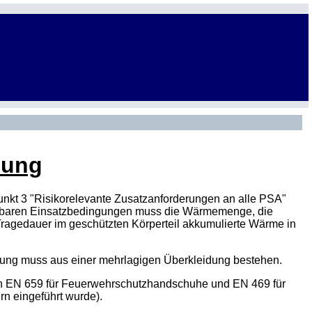
dung
nkt 3 "Risikorelevante Zusatzanforderungen an alle PSA"
hbaren Einsatzbedingungen muss die Wärmemenge, die
Tragedauer im geschützten Körperteil akkumulierte Wärme in
eidung muss aus einer mehrlagigen Überkleidung bestehen.
en
EN
659 für Feuerwehrschutzhandschuhe und
EN
469 für
rn eingeführt wurde).