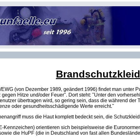
Brandschutzklei
/
EWG
(von Dezember 1989, geändert 1996) findet man unter Pu
 gegen Hitze und/oder Feuer". Dort steht: "
Unter den vorherse
enutzer übertragen wird, so gering sein, dass die während der 
enze oder gesundheitsschädigende Werte erreicht.
"
Innenangriff muss die Haut komplett bedeckt sein, die Schutzkl
E
-Kennzeichen) orientieren sich beispielsweise die Euronorm
sowie die
HuPF
(die in Deutschland von fast allen Bundeslände