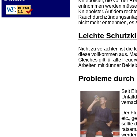
Kniepolster, die vor der R
entnommen werden müssen.
Kniepolster. Auf dem rech
Rauchdurchzündungsanlage. 
nicht mehr entnehmen, es s
Leichte Schutzk
Nicht zu verachten ist die
diese vollkommen aus. Masc
Gleiches gilt für alle Feue
Arbeiten mit dünner Bekle
Probleme durch 
Seit Ei
Unfall
vernac
Der Fl
etc., 
sollte
ratsam.
werden