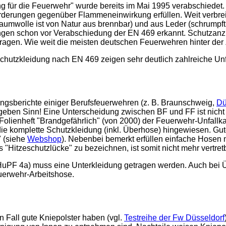
g für die Feuerwehr" wurde bereits im Mai 1995 verabschiede
orderungen gegenüber Flammeneinwirkung erfüllen. Weit verbreit
umwolle ist von Natur aus brennbar) und aus Leder (schrumpft
gen schon vor Verabschiedung der
EN
469 erkannt. Schutzanz
en. Wie weit die meisten deutschen Feuerwehren hinter der Zei
Schutzkleidung nach EN 469 zeigen sehr deutlich zahlreiche Un
ngsberichte einiger Berufsfeuerwehren (z. B. Braunschweig,
Dü
eben Sinn! Eine Unterscheidung zwischen
BF
und
FF
ist nich
m Folienheft "Brandgefährlich" (von 2000) der Feuerwehr-Unfal
ie komplette Schutzkleidung (inkl. Überhose) hingewiesen. Gut
" (siehe
Webshop
). Nebenbei bemerkt erfüllen einfache Hosen m
als "Hitzeschutzlücke" zu bezeichnen, ist somit nicht mehr vertret
 HuPF 4a) muss eine Unterkleidung getragen werden. Auch bei Ü
uerwehr-Arbeitshose.
n Fall gute Kniepolster haben (vgl.
Testreihe der Fw Düsseldorf