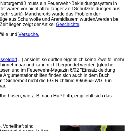
t. Naturgemäß muss ein Feuerwehr-Bekleidungssystem in
et waren vor nicht allzu langer Zeit Schutzkleidungen aus
 sehr stark). Mancherorts wurde das Problem der
üge aus Schurwolle und Aramidfasern wurden/werden bei
t liegen zeigt der Artikel
Geschichte
.
fälle und
Versuche.
sseldorf
...) ansieht, so dürften eigentlich keine Zweifel mehr
t hinnehmbar und kann nicht begründet werden (gleiche
lkassen und im Feuerwehr-Magazin 6/02 "Einsatzkleidung
e Argumentationshilfen finden sich auch in dem Buch
it Sicherheit nicht die EG-Richtlinie 89/686/EWG. Ein
bar.
berhosen, wie z. B. nach HuPF 4b, empfiehlt sich das
). Vorteilhaft sind