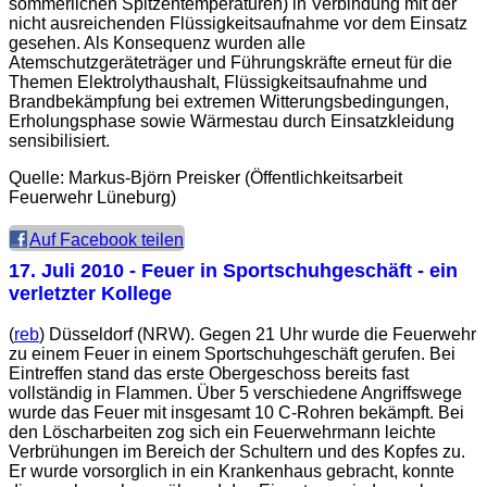
sommerlichen Spitzentemperaturen) in Verbindung mit der
nicht ausreichenden Flüssigkeitsaufnahme vor dem Einsatz
gesehen. Als Konsequenz wurden alle
Atemschutzgeräteträger und Führungskräfte erneut für die
Themen Elektrolythaushalt, Flüssigkeitsaufnahme und
Brandbekämpfung bei extremen Witterungsbedingungen,
Erholungsphase sowie Wärmestau durch Einsatzkleidung
sensibilisiert.
Quelle: Markus-Björn Preisker (Öffentlichkeitsarbeit
Feuerwehr Lüneburg)
Auf Facebook teilen
17. Juli 2010
- Feuer in Sportschuhgeschäft - ein
verletzter Kollege
(
reb
) Düsseldorf (NRW). Gegen 21 Uhr wurde die Feuerwehr
zu einem Feuer in einem Sportschuhgeschäft gerufen. Bei
Eintreffen stand das erste Obergeschoss bereits fast
vollständig in Flammen. Über 5 verschiedene Angriffswege
wurde das Feuer mit insgesamt 10 C-Rohren bekämpft. Bei
den Löscharbeiten zog sich ein Feuerwehrmann leichte
Verbrühungen im Bereich der Schultern und des Kopfes zu.
Er wurde vorsorglich in ein Krankenhaus gebracht, konnte