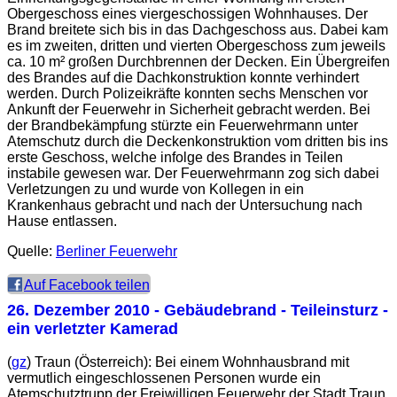
Obergeschoss eines viergeschossigen Wohnhauses. Der
Brand breitete sich bis in das Dachgeschoss aus. Dabei kam
es im zweiten, dritten und vierten Obergeschoss zum jeweils
ca. 10 m² großen Durchbrennen der Decken. Ein Übergreifen
des Brandes auf die Dachkonstruktion konnte verhindert
werden. Durch Polizeikräfte konnten sechs Menschen vor
Ankunft der Feuerwehr in Sicherheit gebracht werden. Bei
der Brandbekämpfung stürzte ein Feuerwehrmann unter
Atemschutz durch die Deckenkonstruktion vom dritten bis ins
erste Geschoss, welche infolge des Brandes in Teilen
instabile gewesen war. Der Feuerwehrmann zog sich dabei
Verletzungen zu und wurde von Kollegen in ein
Krankenhaus gebracht und nach der Untersuchung nach
Hause entlassen.
Quelle:
Berliner Feuerwehr
Auf Facebook teilen
26. Dezember 2010
- Gebäudebrand - Teileinsturz -
ein verletzter Kamerad
(
gz
) Traun (Österreich): Bei einem Wohnhausbrand mit
vermutlich eingeschlossenen Personen wurde ein
Atemschutztrupp der Freiwilligen Feuerwehr der Stadt Traun