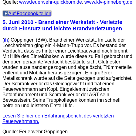
Quelle:
www.feuerwehr-quickborn.de
,
www.kfv-pinneberg.de
Auf Facebook teilen
5. Juni 2010
- Brand einer Werkstatt - Verletzte
durch Einsturz und leichte Brandverletzungen
(
ih
) Göppingen (BW). Brand einer Werkstatt. Im Laufe der
Löscharbeiten ging ein 4-Mann-Trupp vor. Es bestand der
Verdacht, dass es hinter einer Leichtbauwand noch brennt.
Mit Hilfe des Einreißhaken wurde diese zu Fall gebracht und
der oben genannte Verdacht bestätigte sich. Glutnester
wurden auseinander gezogen und abgelöscht, Trümmerteile
entfernt und Mobiliar heraus gezogen. Ein größerer
Metallschrank wurde auf die Seite gezogen und aufgerichtet.
Der Schrank verlor das Gleichgewicht und traf einen
Feuerwehrmann am Kopf. Eingeklemmt zwischen
Betonfundament und Schrank verlor der AGT sein
Bewusstsein. Seine Truppkollegen konnten ihn schnell
befreien und leisteten Erste Hilfe.
Lesen Sie hier den Erfahrungsbericht des verletzten
Feuerwehrmann.
Quelle: Feuerwehr Göppingen