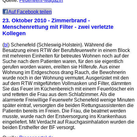
Quelle:
Feuerwehr-Magazin
Auf Facebook teilen
23. Oktober 2010
- Zimmerbrand -
Menschenrettung mit Filter - zwei verletzte
Kollegen
(
bl
) Schenefeld (Schleswig-Holstein). Während die
Besatzung eines RTW der Berufsfeuerwehr in einem Block
mit mehreren Einheiten für betreutes Wohnen noch auf der
Suche nach dem Patienten waren, für den sie eigentlich
gerufen worden waren, ereilten sie Hilferufe. Aus einer
Wohnung im Erdgeschoss drang Rauch, die Bewohnerin
wurde noch in der Wohnung vermutet. Ausgerüstet mit den
auf dem RTW mitgeführten Vollmasken und Filter, dämmten
Sie das Feuer im Küchenbereich mit einem Feuerlöscher ein
und retteten die Frau aus dem Schlafzimmer. Als die
alarmierte Freiwillige Feuerwehr Schenefeld wenige Minuten
später eintraf, versorgten die beiden Rettungsassistenten die
Patientin bereits im Freien. Die Frau, die beatmet werden
musste, wurde nach der Erstversorgung ins Krankenhaus
eingeliefert. Mit Verdacht auf Rauchgasinhalation wurden die
beiden Ersthelfer der BF versorgt.