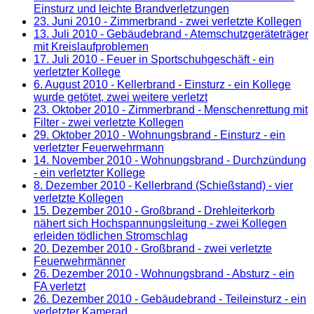
Einsturz und leichte Brandverletzungen
23. Juni 2010
- Zimmerbrand - zwei verletzte Kollegen
13. Juli 2010
- Gebäudebrand - Atemschutzgeräteträger
mit Kreislaufproblemen
17. Juli 2010
- Feuer in Sportschuhgeschäft - ein
verletzter Kollege
6. August 2010
- Kellerbrand - Einsturz - ein Kollege
wurde getötet, zwei weitere verletzt
23. Oktober 2010
- Zimmerbrand - Menschenrettung mit
Filter - zwei verletzte Kollegen
29. Oktober 2010
- Wohnungsbrand - Einsturz - ein
verletzter Feuerwehrmann
14. November 2010
- Wohnungsbrand - Durchzündung
- ein verletzter Kollege
8. Dezember 2010
- Kellerbrand (Schießstand) - vier
verletzte Kollegen
15. Dezember 2010
- Großbrand - Drehleiterkorb
nähert sich Hochspannungsleitung - zwei Kollegen
erleiden tödlichen Stromschlag
20. Dezember 2010
- Großbrand - zwei verletzte
Feuerwehrmänner
26. Dezember 2010
- Wohnungsbrand - Absturz - ein
FA verletzt
26. Dezember 2010
- Gebäudebrand - Teileinsturz - ein
verletzter Kamerad