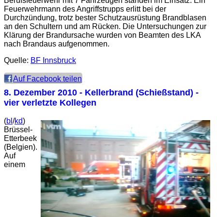
Berufsfeuerwehr mit 7 Fahrzeugen standen im Einsatz. Ein
Feuerwehrmann des Angriffstrupps erlitt bei der
Durchzündung, trotz bester Schutzausrüstung Brandblasen
an den Schultern und am Rücken. Die Untersuchungen zur
Klärung der Brandursache wurden von Beamten des LKA
nach Brandaus aufgenommen.
Quelle:
BF Innsbruck
Auf Facebook teilen
8. Dezember 2010
- Kellerbrand (Schießstand) -
vier verletzte Kollegen
(
bl
/
kd
)
Brüssel-
Etterbeek
(Belgien).
Auf
einem