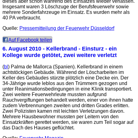
dieses aber schon während des Einsatzes wieder verlassen.
Insgesamt waren 3 Löschzuge der Berufsfeuerwehr sowie
mehrere Sonderfahrzeuge im Einsatz. Es wurden mehr als
40 PA verbraucht.
Quelle:
Pressemitteilung der Feuerwehr Düsseldorf
Auf Facebook teilen
6. August 2010
- Kellerbrand - Einsturz - ein
Kollege wurde getötet, zwei weitere verletzt
(
bl
) Palma de Mallorca (Spanien). Kellerbrand in einem
achtstöckigen Gebäude. Während der Löscharbeiten im
Keller des Gebäudes stürzte plötzlich eine Decke ein. Der
34-Jährige wurde leblos aus den Trümmern gezogen und
unter Reanimationsbedingungen in eine Klinik transportiert.
Zwei weitere Feuerwehrleute mussten aufgrund
Rauchvergiftungen behandelt werden, einer von ihnen hatte
zudem Verbrennungen zweiten und dritten Grades erlitten.
Zwei Polizisten kamen mit leichten Verletzungen davon.
Mehrere Hausbewohner mussten per Leitern von den
Einsatzkräften gerettet werden, sie waren zum Teil sogar auf
das Dach des Hauses geflüchtet.