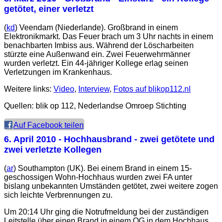
getötet, einer verletzt
(
kd
) Veendam (Niederlande). Großbrand in einem
Elektronikmarkt. Das Feuer brach um 3 Uhr nachts in einem
benachbarten Imbiss aus. Während der Löscharbeiten
stürzte eine Außenwand ein. Zwei Feuerwehrmänner
wurden verletzt. Ein 44-jähriger Kollege erlag seinen
Verletzungen im Krankenhaus.
Weitere links:
Video
,
Interview
,
Fotos auf blikop112.nl
Quellen: blik op 112, Nederlandse Omroep Stichting
Auf Facebook teilen
6. April 2010
- Hochhausbrand - zwei getötete und
zwei verletzte Kollegen
(
ar
) Southampton (UK). Bei einem Brand in einem 15-
geschossigen Wohn-Hochhaus wurden zwei FA unter
bislang unbekannten Umständen getötet, zwei weitere zogen
sich leichte Verbrennungen zu.
Um 20:14 Uhr ging die Notrufmeldung bei der zuständigen
Leitstelle über einen Brand in einem OG in dem Hochhaus