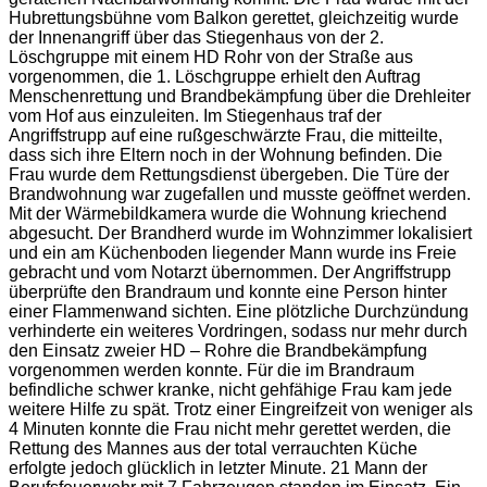
Hubrettungsbühne vom Balkon gerettet, gleichzeitig wurde
der Innenangriff über das Stiegenhaus von der 2.
Löschgruppe mit einem HD Rohr von der Straße aus
vorgenommen, die 1. Löschgruppe erhielt den Auftrag
Menschenrettung und Brandbekämpfung über die Drehleiter
vom Hof aus einzuleiten. Im Stiegenhaus traf der
Angriffstrupp auf eine rußgeschwärzte Frau, die mitteilte,
dass sich ihre Eltern noch in der Wohnung befinden. Die
Frau wurde dem Rettungsdienst übergeben. Die Türe der
Brandwohnung war zugefallen und musste geöffnet werden.
Mit der Wärmebildkamera wurde die Wohnung kriechend
abgesucht. Der Brandherd wurde im Wohnzimmer lokalisiert
und ein am Küchenboden liegender Mann wurde ins Freie
gebracht und vom Notarzt übernommen. Der Angriffstrupp
überprüfte den Brandraum und konnte eine Person hinter
einer Flammenwand sichten. Eine plötzliche Durchzündung
verhinderte ein weiteres Vordringen, sodass nur mehr durch
den Einsatz zweier HD – Rohre die Brandbekämpfung
vorgenommen werden konnte. Für die im Brandraum
befindliche schwer kranke, nicht gehfähige Frau kam jede
weitere Hilfe zu spät. Trotz einer Eingreifzeit von weniger als
4 Minuten konnte die Frau nicht mehr gerettet werden, die
Rettung des Mannes aus der total verrauchten Küche
erfolgte jedoch glücklich in letzter Minute. 21 Mann der