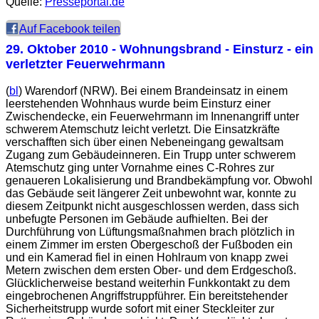
Quelle:
Presseportal.de
Auf Facebook teilen
29. Oktober 2010
- Wohnungsbrand - Einsturz - ein
verletzter Feuerwehrmann
(
bl
) Warendorf (NRW). Bei einem Brandeinsatz in einem
leerstehenden Wohnhaus wurde beim Einsturz einer
Zwischendecke, ein Feuerwehrmann im Innenangriff unter
schwerem Atemschutz leicht verletzt. Die Einsatzkräfte
verschafften sich über einen Nebeneingang gewaltsam
Zugang zum Gebäudeinneren. Ein Trupp unter schwerem
Atemschutz ging unter Vornahme eines C-Rohres zur
genaueren Lokalisierung und Brandbekämpfung vor. Obwohl
das Gebäude seit längerer Zeit unbewohnt war, konnte zu
diesem Zeitpunkt nicht ausgeschlossen werden, dass sich
unbefugte Personen im Gebäude aufhielten. Bei der
Durchführung von Lüftungsmaßnahmen brach plötzlich in
einem Zimmer im ersten Obergeschoß der Fußboden ein
und ein Kamerad fiel in einen Hohlraum von knapp zwei
Metern zwischen dem ersten Ober- und dem Erdgeschoß.
Glücklicherweise bestand weiterhin Funkkontakt zu dem
eingebrochenen Angriffstruppführer. Ein bereitstehender
Sicherheitstrupp wurde sofort mit einer Steckleiter zur