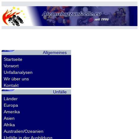
Allgemeines
Startseite
Vorwort
Unfallanalysen
Wir über uns
Kontakt
Unfälle
Länder
Europa
Amerika
Asien
Afrika
Australien/Ozeanien
Unfälle in der Ausbildung