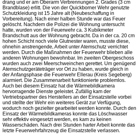
drang und er am Oberarm Verbrennungen 2. Grades (3 cm
Brandblase) erlitt. Die von der Quickborner Wehr genutzte
Schutzkleidung ist 15 Jahre alt (Neubeschaffung in
Vorbereitung). Nach einer halben Stunde war das Feuer
gelöscht. Nachdem die Polizei die Wohnung untersucht
hatte, wurden von der Feuerwehr ca. 3 Kubikmeter
Brandschutt aus der Wohnung gebracht. Da in der ca. 20 cm
hohen Schicht noch viele Glutnester waren, musste diese,
ohnehin anstrengende, Arbeit unter Atemschutz verrichtet
werden. Durch die Maßnahmen der Feuerwehr blieben alle
anderen Wohnungen bewohnbar. Im zweiten Obergeschoss
wurden auch zwei Meerschweinchen gerettet. Um genügend
Atemschutzgeräteträger vor Ort zu haben, wurde gleich in
der Anfangsphase die Feuerwehr Ellerau (Kreis Segeberg)
alarmiert. Die Zusammenarbeit funktionierte problemlos.
Auch bei diesem Einsatz hat die Wärmebildkamera
hervorragende Dienste geleistet. Zufällig kam der
Vertriebspartner des Herstellers an der Einsatzstelle vorbei
und stellte der Wehr ein weiteres Gerät zur Verfügung,
wodurch noch gezielter gearbeitet werden konnte. Durch den
Einsatz der Wärmebildkameras konnte das Löschwasser
sehr effektiv eingesetzt werden, es kam zu keinen
Wasserschäden. Nach drei Stunden harter Arbeit konnte das
letzte Feuerwehrfahrzeug die Einsatzstelle verlassen.