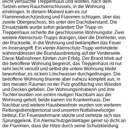
leicht verrauchte Treppenhaus und wollten, nach dem
Setzen eines Rauchverschlusses, in die Wohnung
eindringen. In diesem Moment kam es zur
Flammendurchzündung und Flammen schlugen, über das
zweite Obergeschoss, bis unter den Dachüberstand. Die
Einsatztaktik wurde sofort geändert: Der Trupp im
Treppenhaus sicherte die geschlossene Wohnungstür. Zwei
weitere Atemschutz-Trupps drangen, über die Drehleiter, von
der Rückseite, in die Wohnung und bekämpften das Feuer
im Innenangriff. Ein vierter Atemschutz-Trupp verhinderte
währenddessen die Brandausbreitung auf der Vorderseite.
Diese Maßnahmen führten zum Erfolg. Der Brand blieb auf
die betroffene Wohnung begrenzt, das Treppenhaus ist nur
sehr leicht verrußt und selbst die untere Wohnung bleibt
bewohnbar; es ist kein Löschwasser durchgedrungen. Die
betroffene Wohnung brannte aber nahezu komplett aus, in
den meisten Räumen ist der Putz großflächig von Wänden
und Decken gefallen. Die Wohnungsinhaberin und ihre
Tochter wurden von einem mutigen Nachbarn aus der
Wohnung geholt, beide kamen ins Krankenhaus. Der
Nachbar und weitere Hausbewohner wurden von weiteren
Rettungsdienstpersonal und unserem Notfallseelsorger
betreut. Ein Feuerwehrmann stürzte und verletzte sich das
Sprunggelenk. Ein Atemschutzgeräteträger geriet so dicht an
die Flammen, dass die Hitze durch seine Schutzkleidung