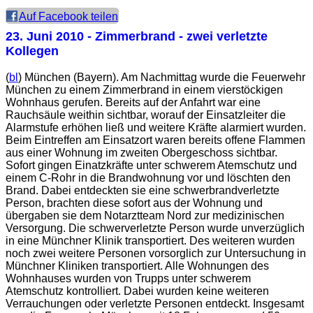
Auf Facebook teilen
23. Juni 2010
- Zimmerbrand - zwei verletzte
Kollegen
(
bl
) München (Bayern). Am Nachmittag wurde die Feuerwehr
München zu einem Zimmerbrand in einem vierstöckigen
Wohnhaus gerufen. Bereits auf der Anfahrt war eine
Rauchsäule weithin sichtbar, worauf der Einsatzleiter die
Alarmstufe erhöhen ließ und weitere Kräfte alarmiert wurden.
Beim Eintreffen am Einsatzort waren bereits offene Flammen
aus einer Wohnung im zweiten Obergeschoss sichtbar.
Sofort gingen Einatzkräfte unter schwerem Atemschutz und
einem C-Rohr in die Brandwohnung vor und löschten den
Brand. Dabei entdeckten sie eine schwerbrandverletzte
Person, brachten diese sofort aus der Wohnung und
übergaben sie dem Notarztteam Nord zur medizinischen
Versorgung. Die schwerverletzte Person wurde unverzüglich
in eine Münchner Klinik transportiert. Des weiteren wurden
noch zwei weitere Personen vorsorglich zur Untersuchung in
Münchner Kliniken transportiert. Alle Wohnungen des
Wohnhauses wurden von Trupps unter schwerem
Atemschutz kontrolliert. Dabei wurden keine weiteren
Verrauchungen oder verletzte Personen entdeckt. Insgesamt