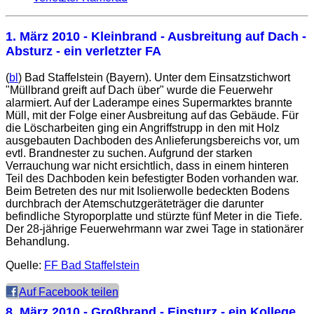
1. März 2010
- Kleinbrand - Ausbreitung auf Dach -
Absturz - ein verletzter FA
(
bl
) Bad Staffelstein (Bayern). Unter dem Einsatzstichwort
"Müllbrand greift auf Dach über" wurde die Feuerwehr
alarmiert. Auf der Laderampe eines Supermarktes brannte
Müll, mit der Folge einer Ausbreitung auf das Gebäude. Für
die Löscharbeiten ging ein Angriffstrupp in den mit Holz
ausgebauten Dachboden des Anlieferungsbereichs vor, um
evtl. Brandnester zu suchen. Aufgrund der starken
Verrauchung war nicht ersichtlich, dass in einem hinteren
Teil des Dachboden kein befestigter Boden vorhanden war.
Beim Betreten des nur mit Isolierwolle bedeckten Bodens
durchbrach der Atemschutzgeräteträger die darunter
befindliche Styroporplatte und stürzte fünf Meter in die Tiefe.
Der 28-jährige Feuerwehrmann war zwei Tage in stationärer
Behandlung.
Quelle:
FF Bad Staffelstein
Auf Facebook teilen
8. März 2010
- Großbrand - Einsturz - ein Kollege