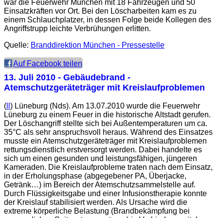
war die Feuerwehr München mit 18 Fahrzeugen und 50
Einsatzkräften vor Ort. Bei den Löscharbeiten kam es zu
einem Schlauchplatzer, in dessen Folge beide Kollegen des
Angriffstrupp leichte Verbrühungen erlitten.
Quelle:
Branddirektion München - Pressestelle
Auf Facebook teilen
13. Juli 2010
- Gebäudebrand -
Atemschutzgeräteträger mit Kreislaufproblemen
(
ll
) Lüneburg (Nds). Am 13.07.2010 wurde die Feuerwehr
Lüneburg zu einem Feuer in die historische Altstadt gerufen.
Der Löschangriff stellte sich bei Außentemperaturen um ca.
35°C als sehr anspruchsvoll heraus. Während des Einsatzes
musste ein Atemschutzgeräteträger mit Kreislaufproblemen
rettungsdienstlich erstversorgt werden. Dabei handelte es
sich um einen gesunden und leistungsfähigen, jüngeren
Kameraden. Die Kreislaufprobleme traten nach dem Einsatz,
in der Erholungsphase (abgegebener PA, Überjacke,
Getränk…) im Bereich der Atemschutzsammelstelle auf.
Durch Flüssigkeitsgabe und einer Infusionstherapie konnte
der Kreislauf stabilisiert werden. Als Ursache wird die
extreme körperliche Belastung (Brandbekämpfung bei